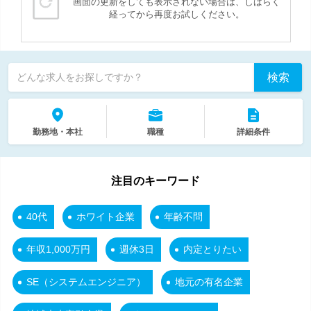
画面の更新をしても表示されない場合は、しばらく
経ってから再度お試しください。
検索
どんな求人をお探しですか？
勤務地・本社
職種
詳細条件
注目のキーワード
40代
ホワイト企業
年齢不問
年収1,000万円
週休3日
内定とりたい
SE（システムエンジニア）
地元の有名企業