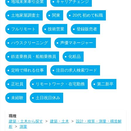
地域未来牽引企業
キャリアチェンジ
土地家屋調査士
関東
20代 初めて転職
フルリモート
技術営業
登録販売者
ハウスクリーニング
声優マネージャー
鉄道乗務員・船舶乗務員
化粧品
定時で帰れる仕事
注目の求人検索ワード
正社員
リモートワーク・在宅勤務
第二新卒
未経験
土日祝日休み
職種
建築・土木から探す
>
建築・土木
>
設計・積算・測量・構造解
析
>
測量