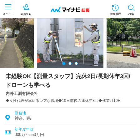
メニュー
会員登録
閲覧履歴
検索
未経験OK【測量スタッフ】完休2日/長期休年3回/
ドローンも学べる
内外工測有限会社
◆女性代表が率いるレアな職場◆10日前後の連休年3回◆残業月10H
勤務地
神奈川県
初年度年収
300万～550万円