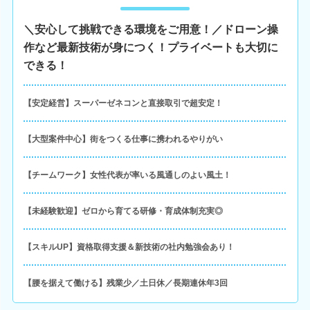
＼安心して挑戦できる環境をご用意！／ドローン操
作など最新技術が身につく！プライベートも大切に
できる！
【安定経営】スーパーゼネコンと直接取引で超安定！
【大型案件中心】街をつくる仕事に携われるやりがい
【チームワーク】女性代表が率いる風通しのよい風土！
【未経験歓迎】ゼロから育てる研修・育成体制充実◎
【スキルUP】資格取得支援＆新技術の社内勉強会あり！
【腰を据えて働ける】残業少／土日休／長期連休年3回