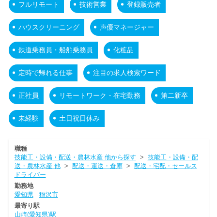
フルリモート
技術営業
登録販売者
ハウスクリーニング
声優マネージャー
鉄道乗務員・船舶乗務員
化粧品
定時で帰れる仕事
注目の求人検索ワード
正社員
リモートワーク・在宅勤務
第二新卒
未経験
土日祝日休み
職種
技能工・設備・配送・農林水産 他から探す
>
技能工・設備・配
送・農林水産 他
>
配送・運送・倉庫
>
配送・宅配・セールス
ドライバー
勤務地
愛知県
稲沢市
最寄り駅
山崎(愛知県)駅