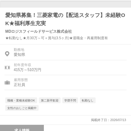
愛知県募集！三菱家電の【配送スタッフ】未経験O
K★福利厚生充実
MDロジスフィールドサービス株式会社
★転勤なし★月30万～可＋賞与(3.5ヶ月)★退職金・再雇用制度有
勤務地
愛知県
初年度年収
415万～510万円
雇用形態
正社員
職種・業種未経験OK
第二新卒歓迎
学歴不問
転勤なし
女性のおしごと掲載中
掲載終了日：2026/07/13
求人情報