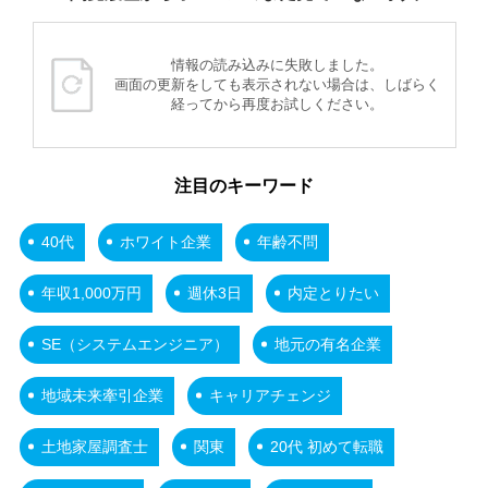
情報の読み込みに失敗しました。
画面の更新をしても表示されない場合は、しばらく
経ってから再度お試しください。
注目のキーワード
40代
ホワイト企業
年齢不問
年収1,000万円
週休3日
内定とりたい
SE（システムエンジニア）
地元の有名企業
地域未来牽引企業
キャリアチェンジ
土地家屋調査士
関東
20代 初めて転職