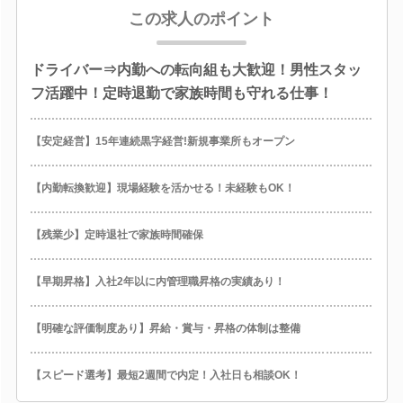
この求人のポイント
ドライバー⇒内勤への転向組も大歓迎！男性スタッ
フ活躍中！定時退勤で家族時間も守れる仕事！
【安定経営】15年連続黒字経営!新規事業所もオープン
【内勤転換歓迎】現場経験を活かせる！未経験もOK！
【残業少】定時退社で家族時間確保
【早期昇格】入社2年以に内管理職昇格の実績あり！
【明確な評価制度あり】昇給・賞与・昇格の体制は整備
【スピード選考】最短2週間で内定！入社日も相談OK！