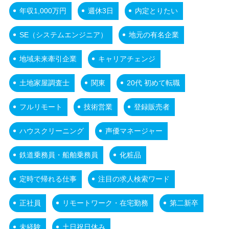
年収1,000万円
週休3日
内定とりたい
SE（システムエンジニア）
地元の有名企業
地域未来牽引企業
キャリアチェンジ
土地家屋調査士
関東
20代 初めて転職
フルリモート
技術営業
登録販売者
ハウスクリーニング
声優マネージャー
鉄道乗務員・船舶乗務員
化粧品
定時で帰れる仕事
注目の求人検索ワード
正社員
リモートワーク・在宅勤務
第二新卒
未経験
土日祝日休み