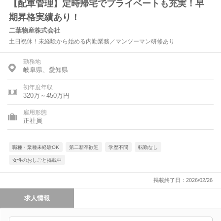
【配車管理】定時帰宅でプライベートも充実！早
期昇格実績あり！
二葉物産株式会社
土日祝休！未経験から始める内勤業務／マンツーマン研修あり
勤務地
岐阜県、愛知県
初年度年収
320万～450万円
雇用形態
正社員
職種・業種未経験OK
第二新卒歓迎
学歴不問
転勤なし
女性のおしごと掲載中
掲載終了日：2026/02/26
求人情報