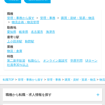
職種
管理・事務から探す
>
管理・事務
>
購買・資材・貿易・物流
>
物流企画・物流管理
勤務地
愛知県
岐阜県
名古屋市
海津市
最寄り駅
上小田井駅
駒野駅
業種
物流・倉庫
特徴
第二新卒歓迎
転勤なし
オンライン面談可
学歴不問
UIターン
社員率30％以上
転職TOP
管理・事務から探す
管理・事務
購買・資材・貿易・物流
物流
職種から転職・求人情報を探す