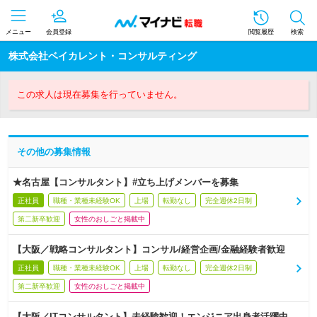
メニュー
会員登録
閲覧履歴
検索
株式会社ベイカレント・コンサルティング
この求人は現在募集を行っていません。
その他の募集情報
★名古屋【コンサルタント】#立ち上げメンバーを募集
正社員
職種・業種未経験OK
上場
転勤なし
完全週休2日制
第二新卒歓迎
女性のおしごと掲載中
【大阪／戦略コンサルタント】コンサル/経営企画/金融経験者歓迎
正社員
職種・業種未経験OK
上場
転勤なし
完全週休2日制
第二新卒歓迎
女性のおしごと掲載中
【大阪／ITコンサルタント】未経験歓迎！エンジニア出身者活躍中