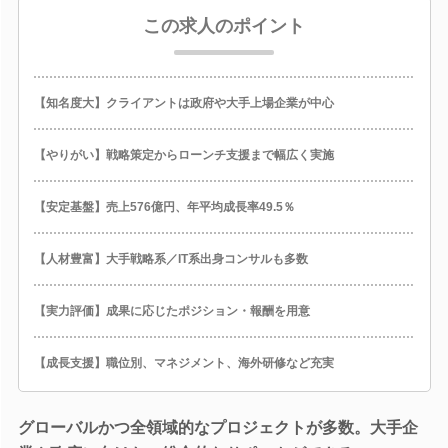
この求人のポイント
【知名度大】クライアントは政府や大手上場企業が中心
【やりがい】戦略策定からローンチ支援まで幅広く実施
【安定基盤】売上576億円、年平均成長率49.5％
【人材豊富】大手戦略系／IT系出身コンサルも多数
【実力評価】成果に応じたポジション・報酬を用意
【成長支援】職位別、マネジメント、海外研修など充実
グローバルかつ全領域的なプロジェクトが多数。大手企