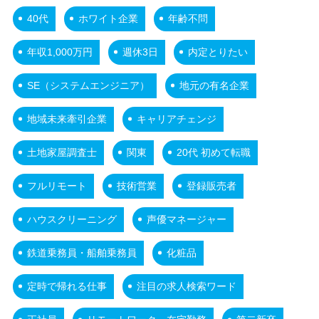
40代
ホワイト企業
年齢不問
年収1,000万円
週休3日
内定とりたい
SE（システムエンジニア）
地元の有名企業
地域未来牽引企業
キャリアチェンジ
土地家屋調査士
関東
20代 初めて転職
フルリモート
技術営業
登録販売者
ハウスクリーニング
声優マネージャー
鉄道乗務員・船舶乗務員
化粧品
定時で帰れる仕事
注目の求人検索ワード