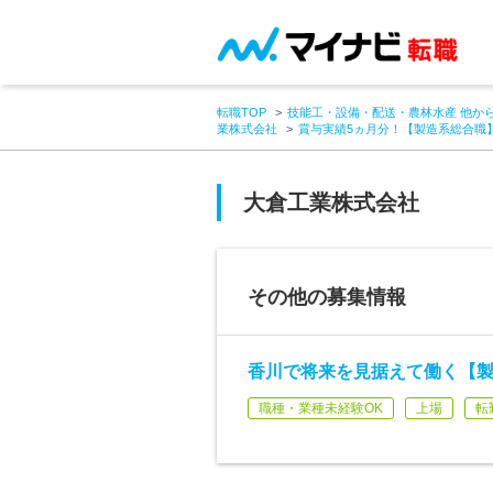
転職TOP
技能工・設備・配送・農林水産 他か
業株式会社
賞与実績5ヵ月分！【製造系総合職
大倉工業株式会社
その他の募集情報
香川で将来を見据えて働く【製
職種・業種未経験OK
上場
転