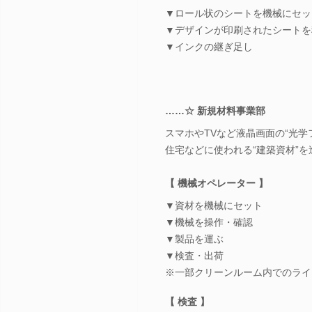
▼ロール状のシートを機械にセッ
▼デザインが印刷されたシートを
▼インクの継ぎ足し
……☆ 新規材料事業部
スマホやTVなど液晶画面の“光学
住宅などに使われる“建築資材”
【 機械オペレーター 】
▼資材を機械にセット
▼機械を操作・確認
▼製品を運ぶ
▼検査・出荷
※一部クリーンルーム内でのライ
【 検査 】