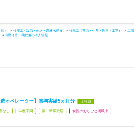
ら探す
技能工・設備・配送・農林水産 他
技能工（整備・生産・製造・工事）
工場
】★出勤は月15回程度の求人情報
造オペレーター】賞与実績5ヵ月分
正社員
勤なし
学歴不問
第二新卒歓迎
女性のおしごと掲載中