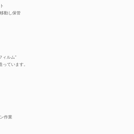
ト
移動し保管
フィルム”
を造っています。
ン作業