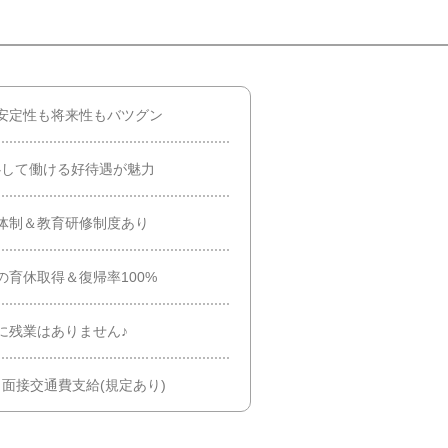
安定性も将来性もバツグン
安心して働ける好待遇が魅力
体制＆教育研修制度あり
の育休取得＆復帰率100%
に残業はありません♪
＆面接交通費支給(規定あり)