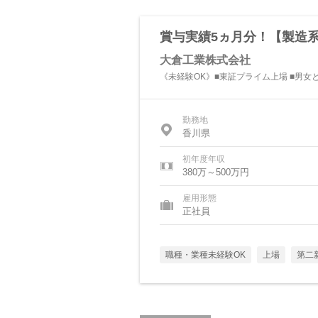
賞与実績5ヵ月分！【製造系
大倉工業株式会社
《未経験OK》■東証プライム上場 ■男
勤務地
香川県
初年度年収
380万～500万円
雇用形態
正社員
職種・業種未経験OK
上場
第二