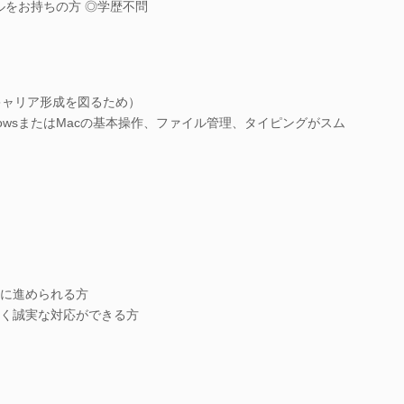
ルをお持ちの方 ◎学歴不問
キャリア形成を図るため）
dowsまたはMacの基本操作、ファイル管理、タイピングがスム
に進められる方
く誠実な対応ができる方