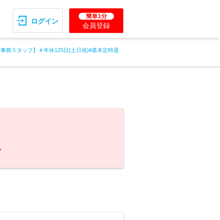
簡単1分
ログイン
会員登録
事務スタッフ】＃年休125日(土日祝)#基本定時退
。