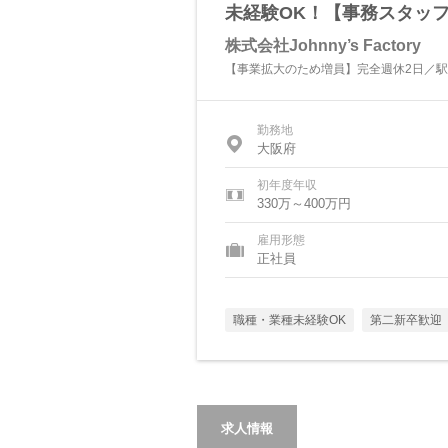
未経験OK！【事務スタッフ
株式会社Johnny’s Factory
【事業拡大のため増員】完全週休2日／駅チカ
勤務地
大阪府
初年度年収
330万～400万円
雇用形態
正社員
職種・業種未経験OK
第二新卒歓迎
求人情報