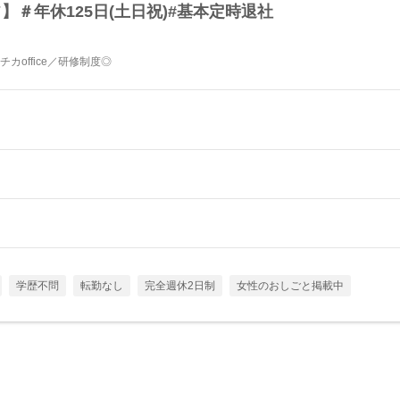
】＃年休125日(土日祝)#基本定時退社
office／研修制度◎
学歴不問
転勤なし
完全週休2日制
女性のおしごと掲載中