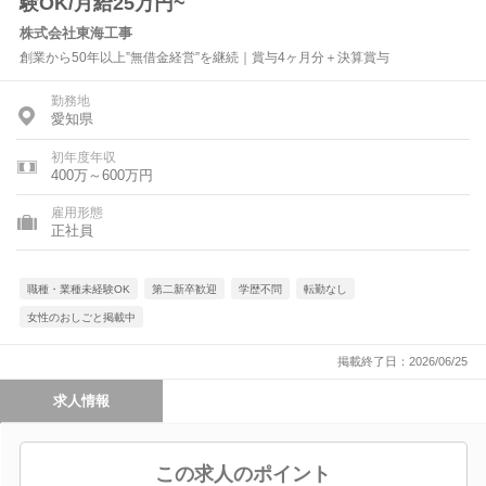
験OK/月給25万円~
株式会社東海工事
創業から50年以上”無借金経営”を継続｜賞与4ヶ月分＋決算賞与
勤務地
愛知県
初年度年収
400万～600万円
雇用形態
正社員
職種・業種未経験OK
第二新卒歓迎
学歴不問
転勤なし
女性のおしごと掲載中
掲載終了日：2026/06/25
求人情報
この求人のポイント