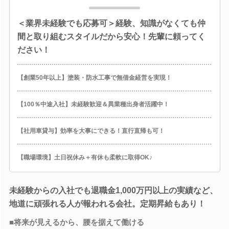
＜業界未経験でも応募可＞経験、知識がなくても仲
間と取り組むスタイルだから安心！先輩に頼ってく
ださい！
【創業50年以上】塗装・防水工事で無借金経営を実現！
【100％中途入社】未経験歓迎＆異業種出身者活躍中！
【社用車貸与】効率を大事にできる！直行直帰も可！
【職場環境】土日祝休み＋有休も柔軟に取得OK♪
未経験からの入社でも退職金1,000万円以上の実績など、
地道に頑張れる人が報われる会社。定期昇給もあり！
■将来が見えるから、腰を据えて働ける