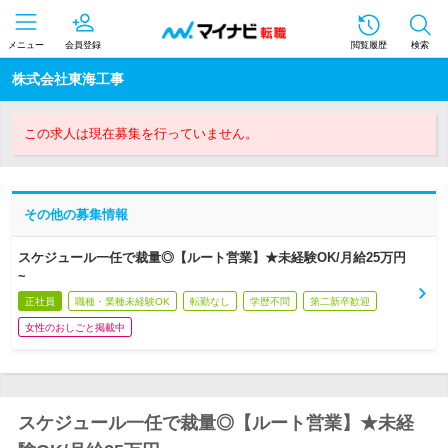
メニュー
会員登録
閲覧履歴
検索
株式会社東海工事
この求人は現在募集を行っていません。
その他の募集情報
スケジュール一任で裁量◎【ルート営業】★未経験OK/月給25万円
~
正社員
職種・業種未経験OK
転勤なし
学歴不問
第二新卒歓迎
女性のおしごと掲載中
スケジュール一任で裁量◎【ルート営業】★未経