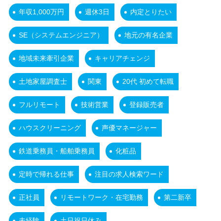
年収1,000万円
週休3日
内定とりたい
SE（システムエンジニア）
地元の有名企業
地域未来牽引企業
キャリアチェンジ
土地家屋調査士
関東
20代 初めて転職
フルリモート
技術営業
登録販売者
ハウスクリーニング
声優マネージャー
鉄道乗務員・船舶乗務員
化粧品
定時で帰れる仕事
注目の求人検索ワード
正社員
リモートワーク・在宅勤務
第二新卒
未経験
土日祝日休み