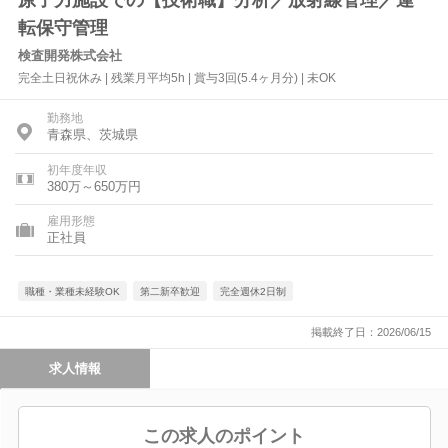
原子力施設での【技術職】分析／放射線管理／運
転保守管理
検査開発株式会社
完全土日祝休み | 残業月平均5h | 賞与3回(5.4ヶ月分) | 未OK
勤務地
青森県、茨城県
初年度年収
380万～650万円
雇用形態
正社員
職種・業種未経験OK
第二新卒歓迎
完全週休2日制
掲載終了日：2026/06/15
求人情報
この求人のポイント