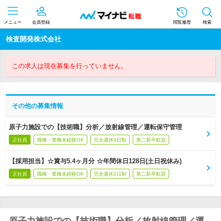
メニュー
会員登録
閲覧履歴
検索
検査開発株式会社
この求人は現在募集を行っていません。
その他の募集情報
原子力施設での【技術職】分析／放射線管理／運転保守管理
正社員
職種・業種未経験OK
完全週休2日制
第二新卒歓迎
【採用担当】☆賞与5.4ヶ月分 ☆年間休日128日(土日祝休み)
正社員
職種・業種未経験OK
完全週休2日制
第二新卒歓迎