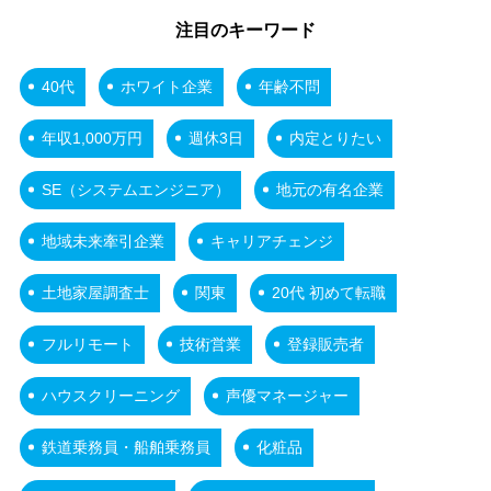
注目のキーワード
40代
ホワイト企業
年齢不問
年収1,000万円
週休3日
内定とりたい
SE（システムエンジニア）
地元の有名企業
地域未来牽引企業
キャリアチェンジ
土地家屋調査士
関東
20代 初めて転職
フルリモート
技術営業
登録販売者
ハウスクリーニング
声優マネージャー
鉄道乗務員・船舶乗務員
化粧品