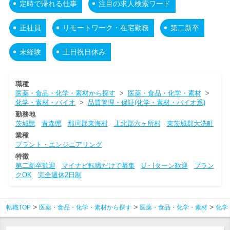
定時で帰れる仕事
注目の求人検索ワード
正社員
リモートワーク・在宅勤務
第二新卒
未経験
土日祝日休み
職種
医薬・食品・化学・素材から探す
>
医薬・食品・化学・素材
>
化学・素材・バイオ
>
品質管理・保証(化学・素材・バイオ系)
勤務地
茨城県
青森県
那珂郡東海村
上北郡六ヶ所村
東茨城郡大洗町
業種
プラント・エンジニアリング
特徴
第二新卒歓迎
マイナビ転職だけで募集
U・Iターン歓迎
ブラン
クOK
完全週休2日制
転職TOP
医薬・食品・化学・素材から探す
医薬・食品・化学・素材
化学