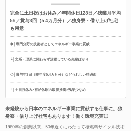
完全に土日祝はお休み／年間休日128日／残業月平均
5h／賞与3回（5.4カ月分）／独身寮・借り上げ社宅
も用意
◆│専門分野の技術者としてエネルギー事業に貢献
└│文系・理系に関わらず活躍している先輩ばかり
◇│賞与年3回（昨年度5.4カ月分）などうれしい待遇面
└│土日祝休み×有給休暇の取得推奨×残業少なめ
未経験から日本のエネルギー事業に貢献する仕事に。独
身寮・借り上げ社宅もあります！働く環境充実◎
1980年の創業以来、50年近くにわたって核燃料サイクル技術