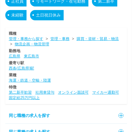
正社員
リモートワーク・在宅勤務
第二新卒
未経験
土日祝日休み
職種
管理・事務から探す
>
管理・事務
>
購買・資材・貿易・物流
>
物流企画・物流管理
勤務地
広島県
東広島市
最寄り駅
西条(広島県)駅
業種
海運・鉄道・空輸・陸運
特徴
第二新卒歓迎
社用車貸与
オンライン面談可
マイカー通勤可
固定給25万円以上
同じ職種の求人を探す
同じ業種の求人を探す