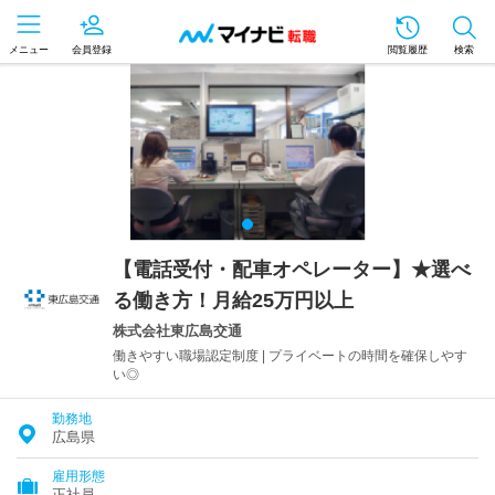
メニュー
会員登録
閲覧履歴
検索
【電話受付・配車オペレーター】★選べ
る働き方！月給25万円以上
株式会社東広島交通
働きやすい職場認定制度 | プライベートの時間を確保しやす
い◎
勤務地
広島県
雇用形態
正社員