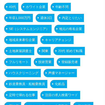
40代
ホワイト企業
年齢不問
年収1,000万円
週休3日
内定とりたい
SE（システムエンジニア）
地元の有名企業
地域未来牽引企業
キャリアチェンジ
土地家屋調査士
関東
20代 初めて転職
フルリモート
技術営業
登録販売者
ハウスクリーニング
声優マネージャー
鉄道乗務員・船舶乗務員
化粧品
定時で帰れる仕事
注目の求人検索ワード