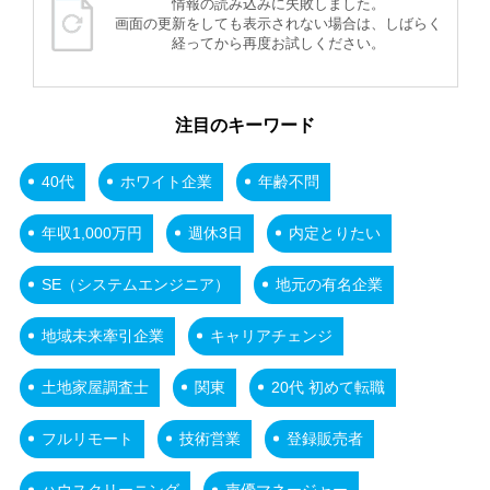
情報の読み込みに失敗しました。
画面の更新をしても表示されない場合は、しばらく
経ってから再度お試しください。
注目のキーワード
40代
ホワイト企業
年齢不問
年収1,000万円
週休3日
内定とりたい
SE（システムエンジニア）
地元の有名企業
地域未来牽引企業
キャリアチェンジ
土地家屋調査士
関東
20代 初めて転職
フルリモート
技術営業
登録販売者
ハウスクリーニング
声優マネージャー