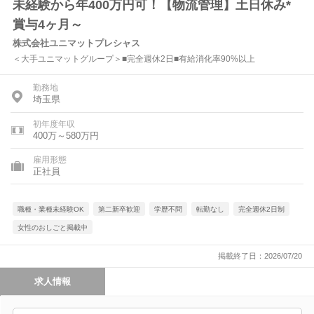
未経験から年400万円可！【物流管理】土日休み*
賞与4ヶ月～
株式会社ユニマットプレシャス
＜大手ユニマットグループ＞■完全週休2日■有給消化率90%以上
勤務地
埼玉県
初年度年収
400万～580万円
雇用形態
正社員
職種・業種未経験OK
第二新卒歓迎
学歴不問
転勤なし
完全週休2日制
女性のおしごと掲載中
掲載終了日：2026/07/20
求人情報