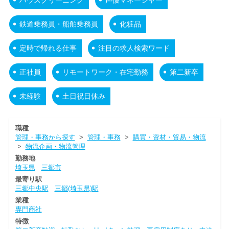
鉄道乗務員・船舶乗務員
化粧品
定時で帰れる仕事
注目の求人検索ワード
正社員
リモートワーク・在宅勤務
第二新卒
未経験
土日祝日休み
職種
管理・事務から探す
>
管理・事務
>
購買・資材・貿易・物流
>
物流企画・物流管理
勤務地
埼玉県
三郷市
最寄り駅
三郷中央駅
三郷(埼玉県)駅
業種
専門商社
特徴