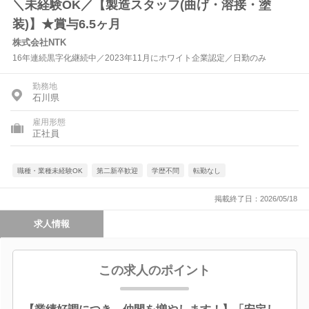
＼未経験OK／【製造スタッフ(曲げ・溶接・塗
装)】★賞与6.5ヶ月
株式会社NTK
16年連続黒字化継続中／2023年11月にホワイト企業認定／日勤のみ
勤務地
石川県
雇用形態
正社員
職種・業種未経験OK
第二新卒歓迎
学歴不問
転勤なし
掲載終了日：2026/05/18
求人情報
この求人のポイント