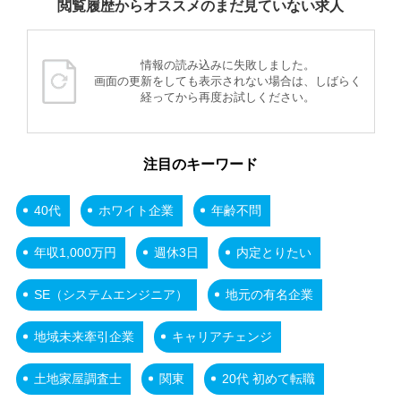
閲覧履歴からオススメのまだ見ていない求人
情報の読み込みに失敗しました。
画面の更新をしても表示されない場合は、しばらく
経ってから再度お試しください。
注目のキーワード
40代
ホワイト企業
年齢不問
年収1,000万円
週休3日
内定とりたい
SE（システムエンジニア）
地元の有名企業
地域未来牽引企業
キャリアチェンジ
土地家屋調査士
関東
20代 初めて転職