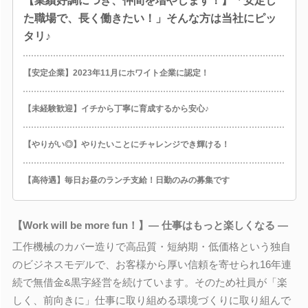
【業績好調につき、仲間を増やします！】「安定し
た職場で、長く働きたい！」そんな方は当社にピッ
タリ♪
【安定企業】2023年11月にホワイト企業に認定！
【未経験歓迎】イチから丁寧に育成するから安心♪
【やりがい◎】やりたいことにチャレンジでき輝ける！
【高待遇】毎日お昼のランチ支給！日勤のみの募集です
【Work will be more fun！】― 仕事はもっと楽しくなる ―
工作機械のカバー造りで高品質・短納期・低価格という独自
のビジネスモデルで、お客様から厚い信頼を寄せられ16年連
続で無借金&黒字経営を続けています。そのため社員が「楽
しく、前向きに」仕事に取り組める環境づくりに取り組んで