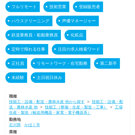
フルリモート
技術営業
登録販売者
ハウスクリーニング
声優マネージャー
鉄道乗務員・船舶乗務員
化粧品
定時で帰れる仕事
注目の求人検索ワード
正社員
リモートワーク・在宅勤務
第二新卒
未経験
土日祝日休み
職種
技能工・設備・配送・農林水産 他から探す
>
技能工・設備・配
送・農林水産 他
>
技能工（整備・生産・製造・工事）
>
工場
生産・製造（輸送用機器・家電・電子機器系）
勤務地
石川県
かほく市
業種