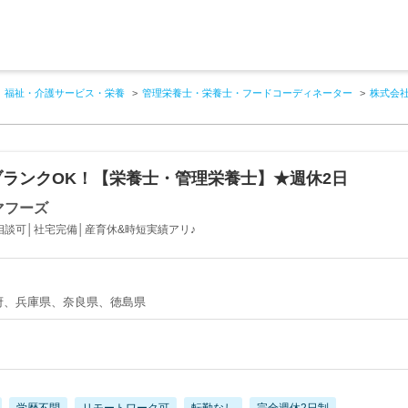
福祉・介護サービス・栄養
管理栄養士・栄養士・フードコーディネーター
株式会
ランクOK！【栄養士・管理栄養士】★週休2日
マフーズ
相談可│社宅完備│産育休&時短実績アリ♪
府、兵庫県、奈良県、徳島県
学歴不問
リモートワーク可
転勤なし
完全週休2日制