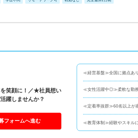
≪経営基盤≫全国に拠点あり
≪女性活躍中◎≫柔軟な勤
皆を笑顔に！／★社員想い
び活躍しませんか？
≪定着率抜群≫60名以上が
募フォームへ進む
≪教育体制≫経験やスキルに