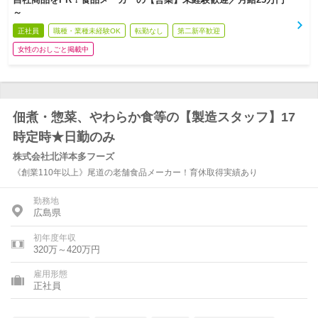
～
正社員
職種・業種未経験OK
転勤なし
第二新卒歓迎
女性のおしごと掲載中
佃煮・惣菜、やわらか食等の【製造スタッフ】17
時定時★日勤のみ
株式会社北洋本多フーズ
《創業110年以上》尾道の老舗食品メーカー！育休取得実績あり
勤務地
広島県
初年度年収
320万～420万円
雇用形態
正社員