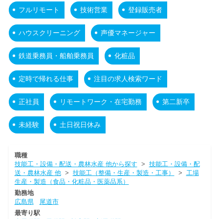
フルリモート
技術営業
登録販売者
ハウスクリーニング
声優マネージャー
鉄道乗務員・船舶乗務員
化粧品
定時で帰れる仕事
注目の求人検索ワード
正社員
リモートワーク・在宅勤務
第二新卒
未経験
土日祝日休み
職種
技能工・設備・配送・農林水産 他から探す
>
技能工・設備・配
送・農林水産 他
>
技能工（整備・生産・製造・工事）
>
工場
生産・製造（食品・化粧品・医薬品系）
勤務地
広島県
尾道市
最寄り駅