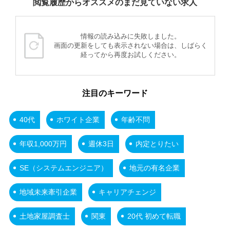
閲覧履歴からオススメのまだ見ていない求人
情報の読み込みに失敗しました。
画面の更新をしても表示されない場合は、しばらく
経ってから再度お試しください。
注目のキーワード
40代
ホワイト企業
年齢不問
年収1,000万円
週休3日
内定とりたい
SE（システムエンジニア）
地元の有名企業
地域未来牽引企業
キャリアチェンジ
土地家屋調査士
関東
20代 初めて転職