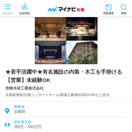
メニュー
会員登録
閲覧履歴
検索
★若手活躍中★有名施設の内装・木工を手掛ける
【営業】未経験OK
宮崎木材工業株式会社
京都迎賓館/京都コンサートホール/新国立劇場/GINZA SIXなど担当
勤務地
京都府
初年度年収
350万～550万円