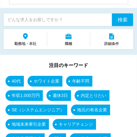
検索
どんな求人をお探しですか？
勤務地・本社
職種
詳細条件
注目のキーワード
40代
ホワイト企業
年齢不問
年収1,000万円
週休3日
内定とりたい
SE（システムエンジニア）
地元の有名企業
地域未来牽引企業
キャリアチェンジ