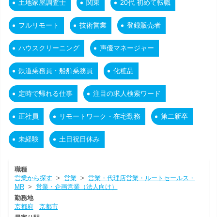
土地家屋調査士
関東
20代 初めて転職
フルリモート
技術営業
登録販売者
ハウスクリーニング
声優マネージャー
鉄道乗務員・船舶乗務員
化粧品
定時で帰れる仕事
注目の求人検索ワード
正社員
リモートワーク・在宅勤務
第二新卒
未経験
土日祝日休み
職種
営業から探す
>
営業
>
営業・代理店営業・ルートセールス・
MR
>
営業・企画営業（法人向け）
勤務地
京都府
京都市