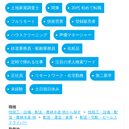
土地家屋調査士
関東
20代 初めて転職
フルリモート
技術営業
登録販売者
ハウスクリーニング
声優マネージャー
鉄道乗務員・船舶乗務員
化粧品
定時で帰れる仕事
注目の求人検索ワード
正社員
リモートワーク・在宅勤務
第二新卒
未経験
土日祝日休み
職種
技能工・設備・配送・農林水産 他から探す
>
技能工・設備・配
送・農林水産 他
>
配送・運送・倉庫
>
配送・宅配・セールス
ドライバー