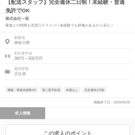
【配送スタッフ】完全週休二日制！未経験・普通
免許でOK
株式会社一宙
家族との時間も充実◎ドライバー未経験でも研修があるから安心！
勤務地
神奈川県
初年度年収
380万～500万円
雇用形態
正社員
職種・業種未経験OK
第二新卒歓迎
転勤なし
完全週休2日制
掲載終了日：2026/05/28
求人情報
この求人のポイント