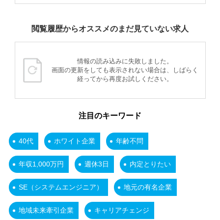
閲覧履歴からオススメのまだ見ていない求人
情報の読み込みに失敗しました。
画面の更新をしても表示されない場合は、しばらく
経ってから再度お試しください。
注目のキーワード
40代
ホワイト企業
年齢不問
年収1,000万円
週休3日
内定とりたい
SE（システムエンジニア）
地元の有名企業
地域未来牽引企業
キャリアチェンジ