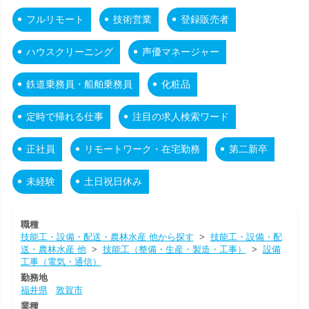
フルリモート
技術営業
登録販売者
ハウスクリーニング
声優マネージャー
鉄道乗務員・船舶乗務員
化粧品
定時で帰れる仕事
注目の求人検索ワード
正社員
リモートワーク・在宅勤務
第二新卒
未経験
土日祝日休み
職種
技能工・設備・配送・農林水産 他から探す
>
技能工・設備・配
送・農林水産 他
>
技能工（整備・生産・製造・工事）
>
設備
工事（電気・通信）
勤務地
福井県
敦賀市
業種