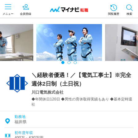
メニュー
会員登録
閲覧履歴
検索
＼経験者優遇！／【電気工事士】※完全
週休2日制（土日祝）
川口電気株式会社
◆年間休日120日 ◆男性の育休取得実績もあり ◆基本定時退
社
勤務地
福井県
初年度年収
400万～630万円