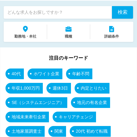
検索
どんな求人をお探しですか？
勤務地・本社
職種
詳細条件
注目のキーワード
40代
ホワイト企業
年齢不問
年収1,000万円
週休3日
内定とりたい
SE（システムエンジニア）
地元の有名企業
地域未来牽引企業
キャリアチェンジ
土地家屋調査士
関東
20代 初めて転職