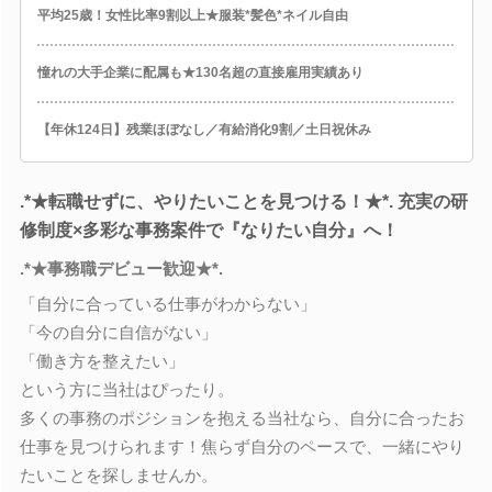
平均25歳！女性比率9割以上★服装*髪色*ネイル自由
憧れの大手企業に配属も★130名超の直接雇用実績あり
【年休124日】残業ほぼなし／有給消化9割／土日祝休み
.*★転職せずに、やりたいことを見つける！★*. 充実の研
修制度×多彩な事務案件で『なりたい自分』へ！
.*★事務職デビュー歓迎★*.
「自分に合っている仕事がわからない」
「今の自分に自信がない」
「働き方を整えたい」
という方に当社はぴったり。
多くの事務のポジションを抱える当社なら、自分に合ったお
仕事を見つけられます！焦らず自分のペースで、一緒にやり
たいことを探しませんか。