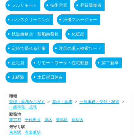
フルリモート
技術営業
登録販売者
ハウスクリーニング
声優マネージャー
鉄道乗務員・船舶乗務員
化粧品
定時で帰れる仕事
注目の求人検索ワード
正社員
リモートワーク・在宅勤務
第二新卒
未経験
土日祝日休み
職種
管理・事務から探す
>
管理・事務
>
一般事務・受付・秘書
>
一般事務・庶務
勤務地
東京都
千代田区
港区
豊島区
新宿区
最寄り駅
東京駅
有楽町駅