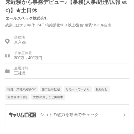
未経験から事務デビュー♪【事務(人事/経理/広報 et
c)】★土日休
エールスペック株式会社
残業ほぼナシ/年休124日/有給消化90％以上/髪色*服装*ネイル自由
勤務地
東京都
初年度年収
300万～400万円
雇用形態
正社員
職種・業種未経験OK
第二新卒歓迎
リモートワーク可
転勤なし
完全週休2日制
女性のおしごと掲載中
シゴトの魅力を動画でチェック