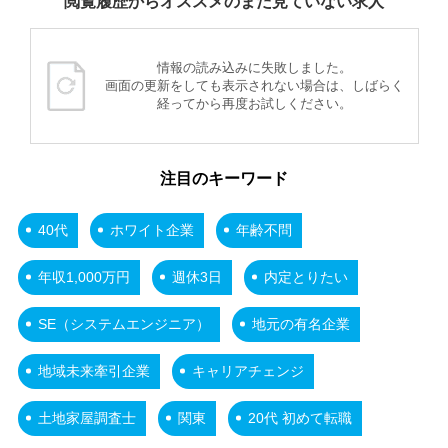
閲覧履歴からオススメのまだ見ていない求人
情報の読み込みに失敗しました。
画面の更新をしても表示されない場合は、しばらく
経ってから再度お試しください。
注目のキーワード
40代
ホワイト企業
年齢不問
年収1,000万円
週休3日
内定とりたい
SE（システムエンジニア）
地元の有名企業
地域未来牽引企業
キャリアチェンジ
土地家屋調査士
関東
20代 初めて転職