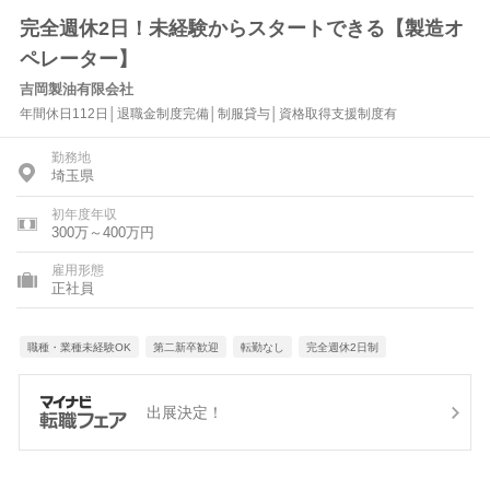
完全週休2日！未経験からスタートできる【製造オ
ペレーター】
吉岡製油有限会社
年間休日112日│退職金制度完備│制服貸与│資格取得支援制度有
勤務地
埼玉県
初年度年収
300万～400万円
雇用形態
正社員
職種・業種未経験OK
第二新卒歓迎
転勤なし
完全週休2日制
出展決定！