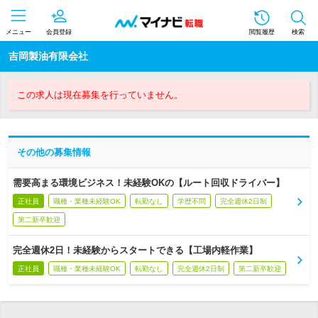
メニュー
会員登録
閲覧履歴
検索
吉岡製油有限会社
この求人は現在募集を行っていません。
その他の募集情報
需要高まる環境ビジネス！未経験OKの【ルート回収ドライバー】
正社員
職種・業種未経験OK
転勤なし
学歴不問
完全週休2日制
第二新卒歓迎
完全週休2日！未経験からスタートできる【工場内軽作業】
正社員
職種・業種未経験OK
転勤なし
完全週休2日制
第二新卒歓迎