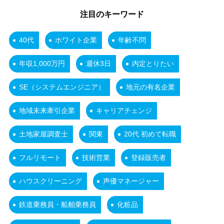
注目のキーワード
40代
ホワイト企業
年齢不問
年収1,000万円
週休3日
内定とりたい
SE（システムエンジニア）
地元の有名企業
地域未来牽引企業
キャリアチェンジ
土地家屋調査士
関東
20代 初めて転職
フルリモート
技術営業
登録販売者
ハウスクリーニング
声優マネージャー
鉄道乗務員・船舶乗務員
化粧品