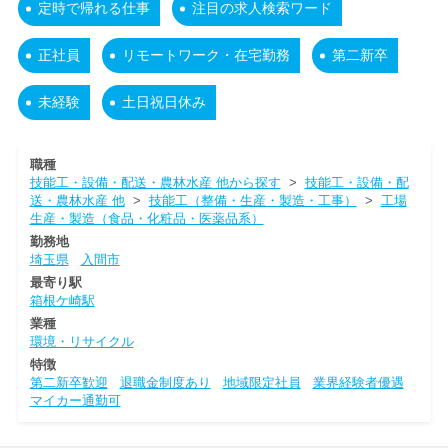
定時で帰れる仕事
注目の求人検索ワード
正社員
リモートワーク・在宅勤務
第二新卒
未経験
土日祝日休み
職種
技能工・設備・配送・農林水産 他から探す
>
技能工・設備・配
送・農林水産 他
>
技能工（整備・生産・製造・工事）
>
工場
生産・製造（食品・化粧品・医薬品系）
勤務地
埼玉県
入間市
最寄り駅
箱根ケ崎駅
業種
環境・リサイクル
特徴
第二新卒歓迎
退職金制度あり
地域限定社員
業界経験者優遇
マイカー通勤可