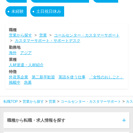
未経験
土日祝日休み
職種
営業から探す
>
営業
>
コールセンター・カスタマーサポート
>
カスタマーサポート・サポートデスク
勤務地
海外
アジア
業種
人材派遣・人材紹介
特徴
外資系企業
第二新卒歓迎
英語を使う仕事
「女性のおしごと」
掲載中
急募
転職TOP
営業から探す
営業
コールセンター・カスタマーサポート
カス
職種から転職・求人情報を探す