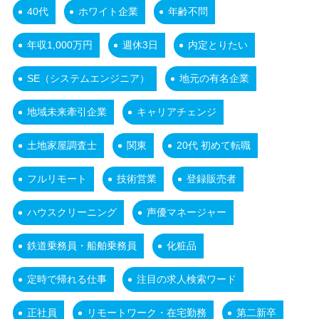
40代
ホワイト企業
年齢不問
年収1,000万円
週休3日
内定とりたい
SE（システムエンジニア）
地元の有名企業
地域未来牽引企業
キャリアチェンジ
土地家屋調査士
関東
20代 初めて転職
フルリモート
技術営業
登録販売者
ハウスクリーニング
声優マネージャー
鉄道乗務員・船舶乗務員
化粧品
定時で帰れる仕事
注目の求人検索ワード
正社員
リモートワーク・在宅勤務
第二新卒