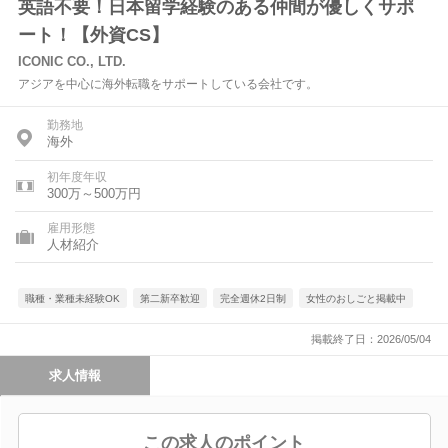
英語不要！日本留学経験のある仲間が優しくサポ
ート！【外資CS】
ICONIC CO., LTD.
アジアを中心に海外転職をサポートしている会社です。
勤務地
海外
初年度年収
300万～500万円
雇用形態
人材紹介
職種・業種未経験OK
第二新卒歓迎
完全週休2日制
女性のおしごと掲載中
掲載終了日：2026/05/04
求人情報
この求人のポイント