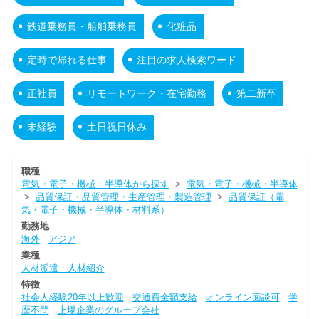
鉄道乗務員・船舶乗務員
化粧品
定時で帰れる仕事
注目の求人検索ワード
正社員
リモートワーク・在宅勤務
第二新卒
未経験
土日祝日休み
職種
電気・電子・機械・半導体から探す
>
電気・電子・機械・半導体
>
品質保証・品質管理・生産管理・製造管理
>
品質保証（電
気・電子・機械・半導体・材料系）
勤務地
海外
アジア
業種
人材派遣・人材紹介
特徴
社会人経験20年以上歓迎
交通費全額支給
オンライン面談可
学
歴不問
上場企業のグループ会社