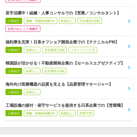
若手活躍中！組織・人事コンサルでの【営業／コンサルタント】
人材紹介
職種・業種未経験OK
転勤なし
完全週休2日制
女性のおしごと掲載中
福利厚生充実！日系オフショア開発企業での【テクニカルPM】
人材紹介
転勤なし
完全週休2日制
リモートワーク可
韓国語が活かせる！不動産開発企業の【セールスエグゼクティブ】
人材紹介
転勤なし
完全週休2日制
海外向け医療機器の品質を支える【品質管理マネージャー】
人材紹介
転勤なし
工場設備の据付・保守サービスを提供する日系企業での【営業職】
人材紹介
職種・業種未経験OK
転勤なし
学歴不問