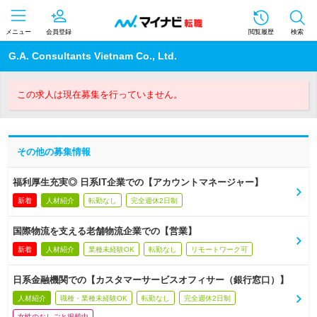
メニュー
会員登録
閲覧履歴
検索
G.A. Consultants Vietnam Co., Ltd.
この求人は現在募集を行っていません。
その他の募集情報
福利厚生充実◎ 日系IT企業での【アカウントマネージャー】
新着
人材紹介
転勤なし
完全週休2日制
国際物流を支える老舗物流企業での【営業】
新着
人材紹介
業種未経験OK
転勤なし
リモートワーク可
日系金融機関での【カスタマーサービスオフィサー（銀行窓口）】
人材紹介
職種・業種未経験OK
転勤なし
完全週休2日制
女性のおしごと掲載中