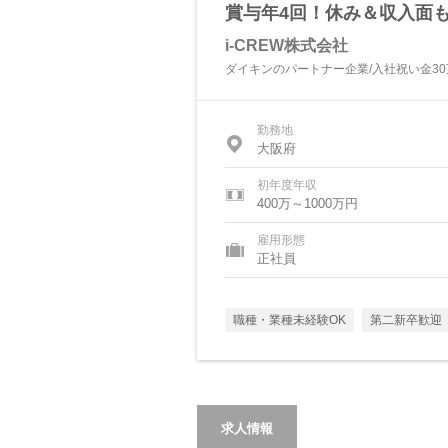
賞与年4回！休み＆収入面
i-CREW株式会社
ダイキンのパートナー企業/入社祝い金30万
勤務地
大阪府
初年度年収
400万～1000万円
雇用形態
正社員
職種・業種未経験OK
第二新卒歓迎
求人情報