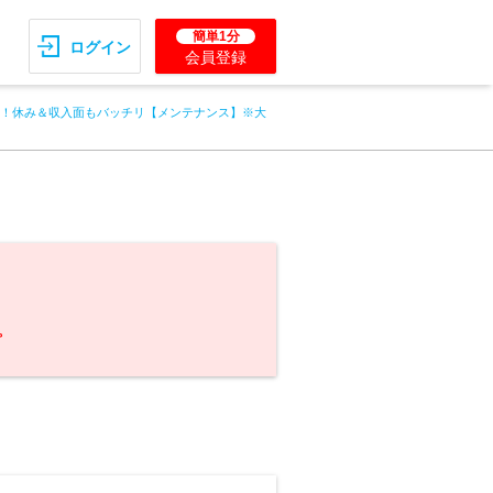
簡単1分
ログイン
会員登録
回！休み＆収入面もバッチリ【メンテナンス】※大
。