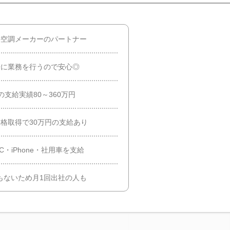
手空調メーカーのパートナー
緒に業務を行うので安心◎
の支給実績80～360万円
資格取得で30万円の支給あり
C・iPhone・社用車を支給
件もないため月1回出社の人も