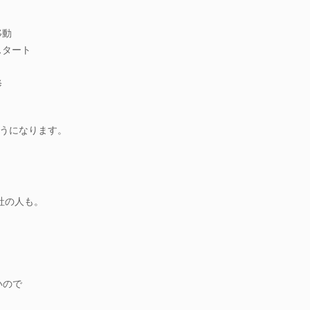
移動
スタート
修
うになります。
社の人も。
いので