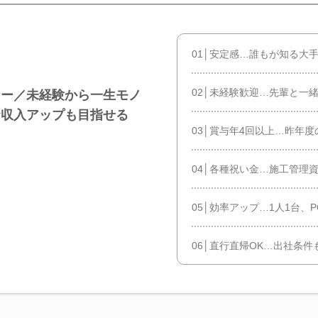
01│安定感…誰もが知る大
02│未経験歓迎…先輩と一
ナー／未経験から一生モノ
★収入アップも目指せる
03│賞与年4回以上…昨年度
04│各種祝い金…施工管理
05│効率アップ…1人1台、P
06│直行直帰OK…出社条