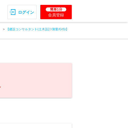
簡単1分
ログイン
会員登録
ト
【建設コンサルタント(土木設計/測量/GIS)】
。