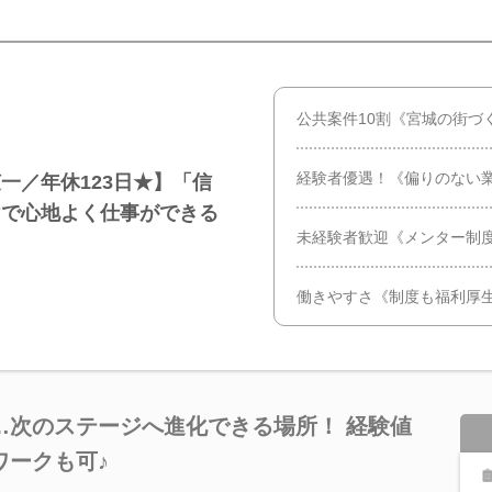
公共案件10割《宮城の街づ
経験者優遇！《偏りのない
一／年休123日★】「信
けで心地よく仕事ができる
未経験者歓迎《メンター制
働きやすさ《制度も福利厚
…次のステージへ進化できる場所！ 経験値
ワークも可♪