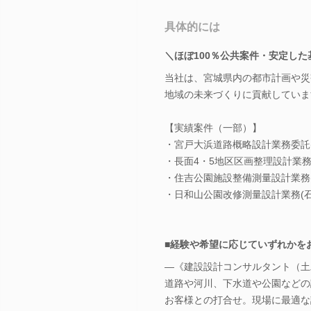
具体的には
＼ほぼ100％公共案件・安定した
当社は、宮城県内の都市計画や災
地域の未来づくりに貢献していま
【実績案件（一部）】
・宮戸大浜道路概略設計業務委託(
・長面4・5地区区画整理設計業務
・住吉公園施設整備測量設計業務(
・日和山公園改修測量設計業務(石
■経験や希望に応じていずれかを
―《建設設計コンサルタント（土
道路や河川、下水道や公園などの
お客様との打合せ。現場に最適な