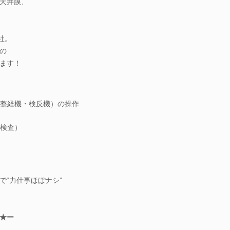
天井膜、
社。
の
ます！
整経機・検反機）の操作
検査）
で“力仕事ほぼナシ”
★ー