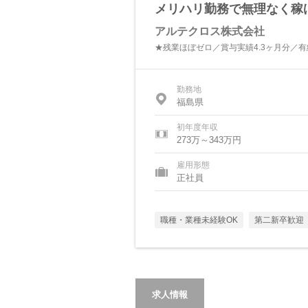
メリハリ勤務で無理なく稼
アルテクロス株式会社
★残業ほぼゼロ／賞与実績4.3ヶ月分／
勤務地
福島県
初年度年収
273万～343万円
雇用形態
正社員
職種・業種未経験OK
第二新卒歓迎
求人情報