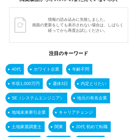
情報の読み込みに失敗しました。
画面の更新をしても表示されない場合は、しばらく
経ってから再度お試しください。
注目のキーワード
40代
ホワイト企業
年齢不問
年収1,000万円
週休3日
内定とりたい
SE（システムエンジニア）
地元の有名企業
地域未来牽引企業
キャリアチェンジ
土地家屋調査士
関東
20代 初めて転職