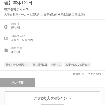
理】年休121日
株式会社ティムス
大手自動車メーカーと直取引／食事補助有◆完全週休二日(土日)
勤務地
愛知県
初年度年収
350万～500万円
雇用形態
正社員
職種・業種未経験OK
第二新卒歓迎
転勤なし
女性のおしごと掲載中
掲載終了日：2026/05/21
求人情報
この求人のポイント