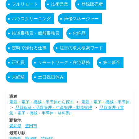
フルリモート
技術営業
登録販売者
ハウスクリーニング
声優マネージャー
鉄道乗務員・船舶乗務員
化粧品
定時で帰れる仕事
注目の求人検索ワード
正社員
リモートワーク・在宅勤務
第二新卒
未経験
土日祝日休み
職種
電気・電子・機械・半導体から探す
>
電気・電子・機械・半導体
>
品質保証・品質管理・生産管理・製造管理
>
品質管理（電
気・電子・機械・半導体・材料系）
勤務地
愛知県
豊田市
最寄り駅
猿投駅
梅坪駅
猿投駅