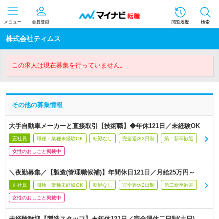
メニュー
会員登録
閲覧履歴
検索
株式会社ティムス
この求人は現在募集を行っていません。
その他の募集情報
大手自動車メーカーと直接取引【技術職】◆年休121日／未経験OK
正社員
職種・業種未経験OK
転勤なし
完全週休2日制
第二新卒歓迎
女性のおしごと掲載中
＼夜勤募集／【製造(管理職候補)】年間休日121日／月給25万円～
正社員
職種・業種未経験OK
転勤なし
完全週休2日制
第二新卒歓迎
女性のおしごと掲載中
未経験歓迎【製造スタッフ】★年休121日／完全週休二日制(土日)