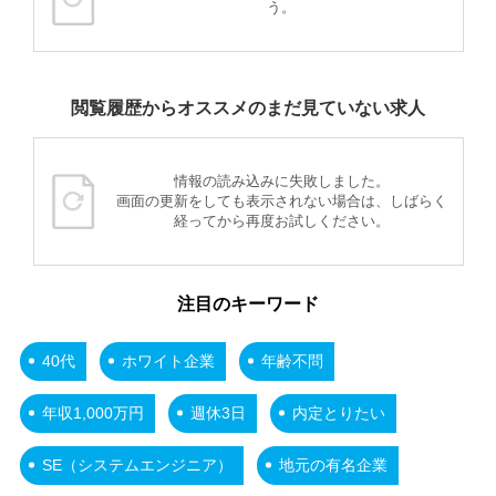
う。
閲覧履歴からオススメのまだ見ていない求人
情報の読み込みに失敗しました。
画面の更新をしても表示されない場合は、しばらく
経ってから再度お試しください。
注目のキーワード
40代
ホワイト企業
年齢不問
年収1,000万円
週休3日
内定とりたい
SE（システムエンジニア）
地元の有名企業