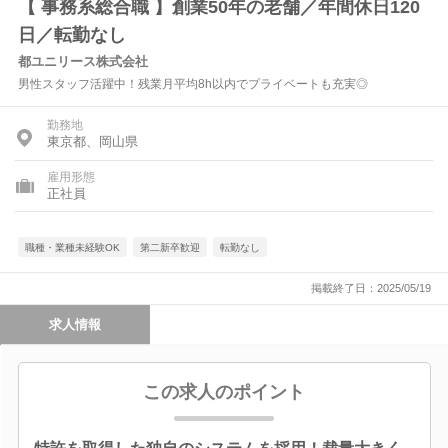
【 事務系総合職 】創業50年の老舗／年間休日120
日／転勤なし
都ユニリース株式会社
男性スタッフ活躍中！残業月平均8h以内でプライベートも充実◎
勤務地
東京都、岡山県
雇用形態
正社員
職種・業種未経験OK
第二新卒歓迎
転勤なし
掲載終了日：2025/05/19
求人情報
この求人のポイント