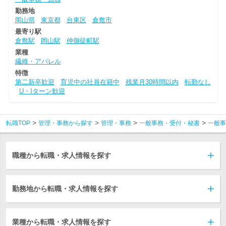
勤務地
岡山県
東京都
台東区
倉敷市
最寄り駅
倉敷駅
岡山駅
仲御徒町駅
業種
繊維・アパレル
特徴
第二新卒歓迎
育児中の社員在籍中
残業月30時間以内
転勤なし
U・Iターン歓迎
転職TOP
管理・事務から探す
管理・事務
一般事務・受付・秘書
一般事
職種から転職・求人情報を探す
勤務地から転職・求人情報を探す
業種から転職・求人情報を探す