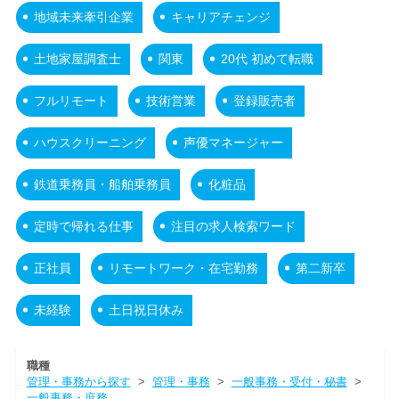
地域未来牽引企業
キャリアチェンジ
土地家屋調査士
関東
20代 初めて転職
フルリモート
技術営業
登録販売者
ハウスクリーニング
声優マネージャー
鉄道乗務員・船舶乗務員
化粧品
定時で帰れる仕事
注目の求人検索ワード
正社員
リモートワーク・在宅勤務
第二新卒
未経験
土日祝日休み
職種
管理・事務から探す
>
管理・事務
>
一般事務・受付・秘書
>
一般事務・庶務