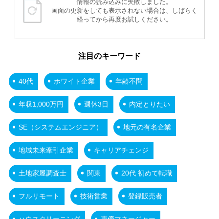
情報の読み込みに失敗しました。
画面の更新をしても表示されない場合は、しばらく
経ってから再度お試しください。
注目のキーワード
40代
ホワイト企業
年齢不問
年収1,000万円
週休3日
内定とりたい
SE（システムエンジニア）
地元の有名企業
地域未来牽引企業
キャリアチェンジ
土地家屋調査士
関東
20代 初めて転職
フルリモート
技術営業
登録販売者
ハウスクリーニング
声優マネージャー