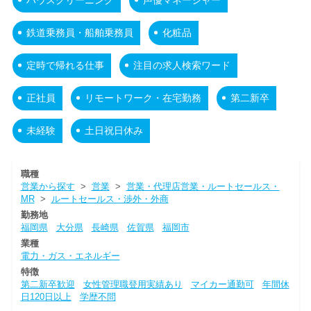
鉄道乗務員・船舶乗務員
化粧品
定時で帰れる仕事
注目の求人検索ワード
正社員
リモートワーク・在宅勤務
第二新卒
未経験
土日祝日休み
職種
営業から探す
>
営業
>
営業・代理店営業・ルートセールス・
MR
>
ルートセールス・渉外・外商
勤務地
福岡県
大分県
長崎県
佐賀県
福岡市
業種
電力・ガス・エネルギー
特徴
第二新卒歓迎
女性管理職登用実績あり
マイカー通勤可
年間休
日120日以上
学歴不問