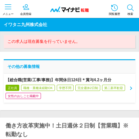
メニュー
会員登録
閲覧履歴
検索
イワタニ九州株式会社
この求人は現在募集を行っていません。
その他の募集情報
【総合職(営業/工事/事務)】年間休日124日＊賞与4.2ヶ月分
正社員
職種・業種未経験OK
学歴不問
完全週休2日制
第二新卒歓迎
女性のおしごと掲載中
働き方改革実施中！土日週休２日制【営業職】※
転勤なし