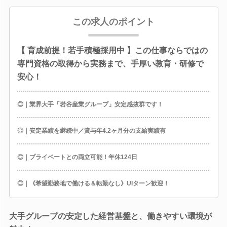
この求人のポイント
【 育成前提！若手積極採用中 】この仕事ならではの
専門資格の取得から実務まで、手厚い教育・研修で
安心！
◎｜業界大手「岩谷産業グループ」安定感抜群です！
◎｜安定業績を継続中／賞与年4.2ヶ月分の支給実績有
◎｜プライベートとの両立可能！年休124日
◎｜《希望勤務地で働ける＆転勤なし》UIターン歓迎！
大手グループの安定した経営基盤と、働きやすい環境が