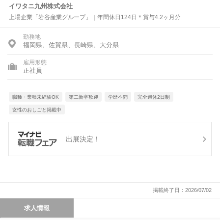
イワタニ九州株式会社
上場企業「岩谷産業グループ」｜年間休日124日＊賞与4.2ヶ月分
勤務地
福岡県、佐賀県、長崎県、大分県
雇用形態
正社員
職種・業種未経験OK
第二新卒歓迎
学歴不問
完全週休2日制
女性のおしごと掲載中
出展決定！
掲載終了日：2026/07/02
求人情報