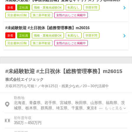
新着
正社員
職種・業種未経験OK
転勤なし
学歴不問
完全週休2日制
第二新卒歓迎
女性のおしごと掲載中
#未経験歓迎 #土日祝休【総務管理事務】m26016
新着
正社員
職種・業種未経験OK
転勤なし
学歴不問
完全週休2日制
第二新卒歓迎
女性のおしごと掲載中
#未経験歓迎 #土日祝休【総務管理事務】m26015
株式会社エイジェック
月収35万円も可能！／年休125日・残業少なめ／20～30代活躍中
勤務地
北海道、青森県、岩手県、宮城県、秋田県、山形県、福島県、茨
城県、栃木県、群馬県、埼玉県、千葉県、東京都、神奈川県、富
もっと見る
山県、石川県、福井県、新潟県、山梨県、長野県、岐阜県、静岡
初年度年収
県、愛知県、三重県、滋賀県、京都府、大阪府、奈良県、和歌山
350万～450万円
県、鳥取県、島根県、岡山県、広島県、山口県、徳島県、香川
県、愛媛県、高知県、福岡県、佐賀県、長崎県、熊本県、大分