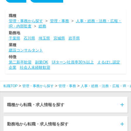
職種
管理・事務から探す
>
管理・事務
>
人事・総務・法務・広報・
IR・内部監査
>
総務
勤務地
千葉県
石川県
埼玉県
宮城県
岩手県
業種
建設コンサルタント
特徴
第二新卒歓迎
副業OK
UIターン社員率30％以上
えるぼし認定
企業
社会人未経験歓迎
転職TOP
管理・事務から探す
管理・事務
人事・総務・法務・広報・IR・
職種から転職・求人情報を探す
勤務地から転職・求人情報を探す