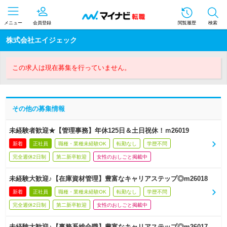
メニュー
会員登録
閲覧履歴
検索
株式会社エイジェック
この求人は現在募集を行っていません。
その他の募集情報
未経験者歓迎★【管理事務】年休125日＆土日祝休！ｍ26019
新着
正社員
職種・業種未経験OK
転勤なし
学歴不問
完全週休2日制
第二新卒歓迎
女性のおしごと掲載中
未経験大歓迎♪【在庫資材管理】豊富なキャリアステップ◎m26018
新着
正社員
職種・業種未経験OK
転勤なし
学歴不問
完全週休2日制
第二新卒歓迎
女性のおしごと掲載中
未経験大歓迎♪【事務系総合職】豊富なキャリアステップ◎m26017