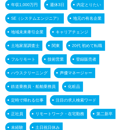
年収1,000万円
週休3日
内定とりたい
SE（システムエンジニア）
地元の有名企業
地域未来牽引企業
キャリアチェンジ
土地家屋調査士
関東
20代 初めて転職
フルリモート
技術営業
登録販売者
ハウスクリーニング
声優マネージャー
鉄道乗務員・船舶乗務員
化粧品
定時で帰れる仕事
注目の求人検索ワード
正社員
リモートワーク・在宅勤務
第二新卒
未経験
土日祝日休み