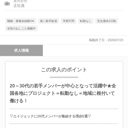
雇用形態
県、宮崎県、鹿児島県、沖縄県
正社員
職種・業種未経験OK
第二新卒歓迎
学歴不問
転勤なし
完全週休2日制
女性のおしごと掲載中
掲載終了日：2026/07/23
求人情報
この求人のポイント
20～30代の若手メンバーが中心となって活躍中★全
国各地にプロジェクト＝転勤なし＝地域に根付いて
働ける！
▽エイジェックに20代メンバーが集結する理由5選▽