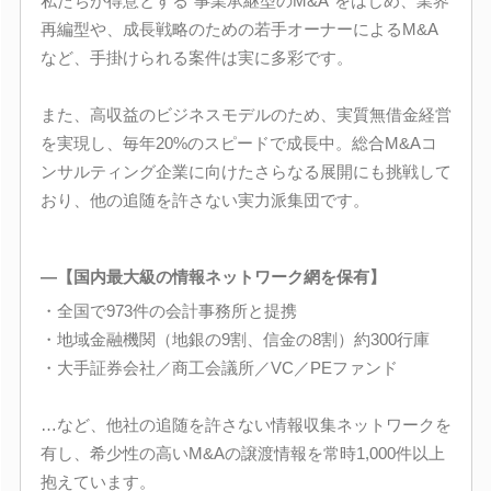
私たちが得意とする“事業承継型のM&A”をはじめ、業界
再編型や、成長戦略のための若手オーナーによるM&A
など、手掛けられる案件は実に多彩です。
また、高収益のビジネスモデルのため、実質無借金経営
を実現し、毎年20%のスピードで成長中。総合M&Aコ
ンサルティング企業に向けたさらなる展開にも挑戦して
おり、他の追随を許さない実力派集団です。
―【国内最大級の情報ネットワーク網を保有】
・全国で973件の会計事務所と提携
・地域金融機関（地銀の9割、信金の8割）約300行庫
・大手証券会社／商工会議所／VC／PEファンド
…など、他社の追随を許さない情報収集ネットワークを
有し、希少性の高いM&Aの譲渡情報を常時1,000件以上
抱えています。