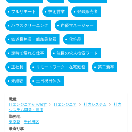
フルリモート
技術営業
登録販売者
ハウスクリーニング
声優マネージャー
鉄道乗務員・船舶乗務員
化粧品
定時で帰れる仕事
注目の求人検索ワード
正社員
リモートワーク・在宅勤務
第二新卒
未経験
土日祝日休み
職種
ITエンジニアから探す
>
ITエンジニア
>
社内システム
>
社内
システム開発・運用
勤務地
東京都
千代田区
最寄り駅