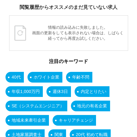
閲覧履歴からオススメのまだ見ていない求人
情報の読み込みに失敗しました。
画面の更新をしても表示されない場合は、しばらく
経ってから再度お試しください。
注目のキーワード
40代
ホワイト企業
年齢不問
年収1,000万円
週休3日
内定とりたい
SE（システムエンジニア）
地元の有名企業
地域未来牽引企業
キャリアチェンジ
土地家屋調査士
関東
20代 初めて転職