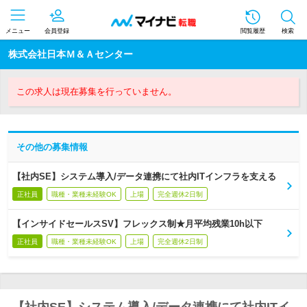
メニュー
会員登録
閲覧履歴
検索
株式会社日本Ｍ＆Ａセンター
この求人は現在募集を行っていません。
その他の募集情報
【社内SE】システム導入/データ連携にて社内ITインフラを支える
正社員
職種・業種未経験OK
上場
完全週休2日制
【インサイドセールスSV】フレックス制★月平均残業10h以下
正社員
職種・業種未経験OK
上場
完全週休2日制