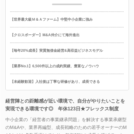
【世界最大級Ｍ＆Ａファーム】中堅中小企業に強み
【クロスボーダー】M&A仲介にて海外進出
【毎年20%成長】実質無借金経営&高収益ビジネスモデル
【業界No.1】6,500件以上の成約実績、豊富なノウハウ
【未経験歓迎】入社後は丁寧な研修があり、成長できる
経営陣との距離感が近い環境で、自分がやりたいことを
実現できる環境です◎ 年休123日★フレックス制度
中小企業の「経営者の事業継承問題」を解決する事業承継型
のM&Aや、業界再編型、成長戦略のための若手オーナーのM