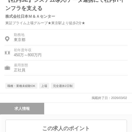
【社内SE】システム導入/データ連携にて社内ITイ
ンフラを支える
株式会社日本Ｍ＆Ａセンター
東証プライム上場グループ★東京駅より徒歩2分★
勤務地
東京都
初年度年収
450万～800万円
雇用形態
正社員
職種・業種未経験OK
上場
完全週休2日制
掲載終了日：2026/03/02
求人情報
この求人のポイント