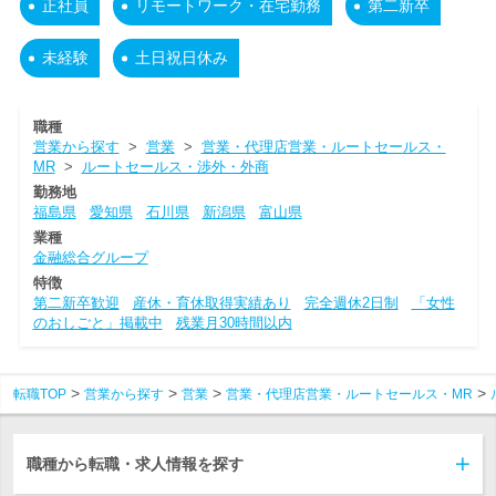
正社員
リモートワーク・在宅勤務
第二新卒
未経験
土日祝日休み
職種
営業から探す
>
営業
>
営業・代理店営業・ルートセールス・
MR
>
ルートセールス・渉外・外商
勤務地
福島県
愛知県
石川県
新潟県
富山県
業種
金融総合グループ
特徴
第二新卒歓迎
産休・育休取得実績あり
完全週休2日制
「女性
のおしごと」掲載中
残業月30時間以内
転職TOP
営業から探す
営業
営業・代理店営業・ルートセールス・MR
職種から転職・求人情報を探す