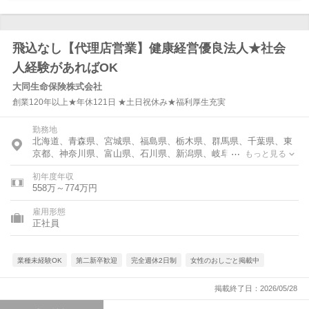
飛込なし【代理店営業】健康経営優良法人★社会
人経験があればOK
大同生命保険株式会社
創業120年以上★年休121日 ★土日祝休み★福利厚生充実
勤務地
北海道、青森県、宮城県、福島県、栃木県、群馬県、千葉県、東
京都、神奈川県、富山県、石川県、新潟県、岐阜県、静岡県、愛
もっと見る
知県、大阪府、広島県、福岡県、沖縄県
初年度年収
558万～774万円
雇用形態
正社員
業種未経験OK
第二新卒歓迎
完全週休2日制
女性のおしごと掲載中
掲載終了日：2026/05/28