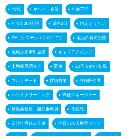
40代
ホワイト企業
年齢不問
年収1,000万円
週休3日
内定とりたい
SE（システムエンジニア）
地元の有名企業
地域未来牽引企業
キャリアチェンジ
土地家屋調査士
関東
20代 初めて転職
フルリモート
技術営業
登録販売者
ハウスクリーニング
声優マネージャー
鉄道乗務員・船舶乗務員
化粧品
定時で帰れる仕事
注目の求人検索ワード