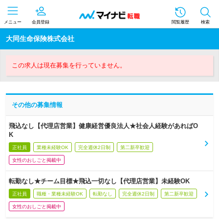
メニュー
会員登録
閲覧履歴
検索
大同生命保険株式会社
この求人は現在募集を行っていません。
その他の募集情報
飛込なし【代理店営業】健康経営優良法人★社会人経験があればO
K
正社員
業種未経験OK
完全週休2日制
第二新卒歓迎
女性のおしごと掲載中
転勤なし★チーム目標★飛込一切なし【代理店営業】未経験OK
正社員
職種・業種未経験OK
転勤なし
完全週休2日制
第二新卒歓迎
女性のおしごと掲載中