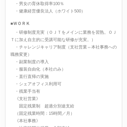
・男女の育休取得率100％
・健康経営優良法人（ホワイト500）
■ＷＯＲＫ
・研修制度充実（ＯＪＴをメインに業務を習熟。ＯＪ
Ｔに加え自主的に受講可能な研修が充実。）
・チャレンジキャリア制度（支社営業⇔本社事務への
職務変更）
・副業制度の導入
・服装自由化（本社のみ）
・直行直帰の実施
・シェアオフィス利用可
・残業手当有
《支社営業》
固定残業制 超過分別途支給
（固定残業時間：15時間／月）
《本社事務》