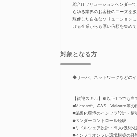
総合ITソリューションベンダー
らゆる業界のお客様のニーズを汲
駆使した自在なソリューションに
ける企業からも厚い信頼を集めて
対象となる方
◆サーバ、ネットワークなどのイ
【歓迎スキル】※以下1つでも当
■Microsoft、AWS、VMware
■仮想化環境のインフラ設計・構
■ベンダーコントロール経験
■ミドルウェア設計・導入/仮想化設
■インフラオンプレ環境構築の経