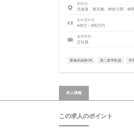
勤務地
北海道、東京都、神奈川県、静
初年度年収
448万～895万円
雇用形態
正社員
業種未経験OK
第二新卒歓迎
学
求人情報
この求人のポイント