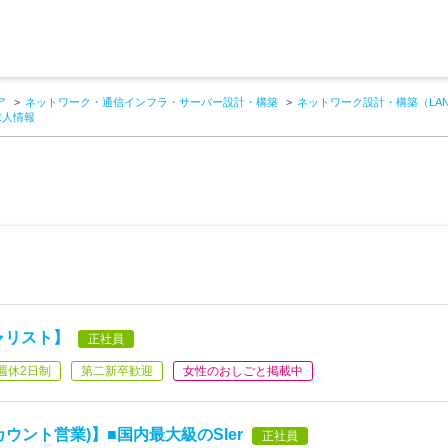
ア
ネットワーク・通信インフラ・サーバー設計・構築
ネットワーク設計・構築（LA
求人情報
ャリスト】
正社員
週休2日制
第二新卒歓迎
女性のおしごと掲載中
ウント営業)】■国内最大級のSIer
正社員