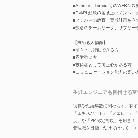
■Apache、Tomcat等のWE
■PM/PL経験(3名以上のメンバー
■メンバーの教育・育成計画を立
■数名のチームリーダ、サブリー
【求める人物像】
■前向きに行動できる方
■忍耐強い方
■技術者として向上心がある方
■コミュニケーション能力の高い
生涯エンジニアも目指せる富
役職や勤続年数に関わらず、有す
『エキスパート』『フェロー』『
度」や「PM認定制度」を用意！
管理職を目指すだけではなく、エ