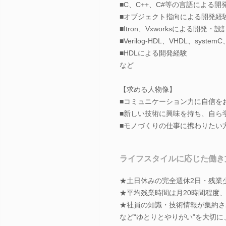
■C、C++、C#等の言語による開
■オブジェクト指向による開発経
■Itron、Vxworksによる開発・
■Verilog-HDL、VHDL、system
■HDLによる開発経験
など
【求める人物像】
■コミュニケーション力に自信を
■新しい技術に興味を持ち、自ら
■モノづくりの仕事に携わりたい
ライフスタイルに応じた働き
★土日休みの完全週休2日・残業
★平均残業時間は月20時間程度
★社員の知識・技術情報が集約さ
など“ゆとりとやりがい”を大切