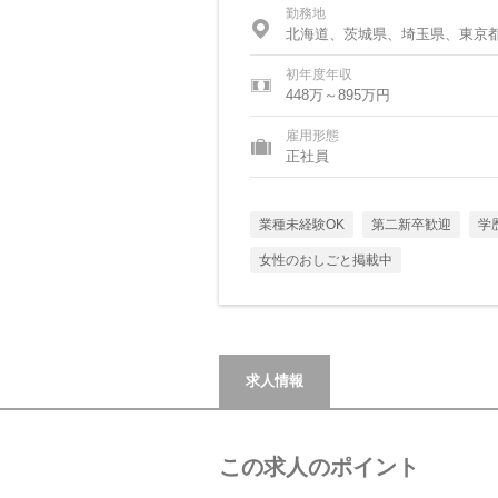
勤務地
北海道、茨城県、埼玉県、東京
初年度年収
448万～895万円
雇用形態
正社員
業種未経験OK
第二新卒歓迎
学
女性のおしごと掲載中
求人情報
この求人のポイント