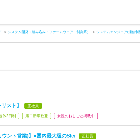
ア
システム開発（組み込み・ファームウェア・制御系）
システムエンジニア(通信制
ャリスト】
正社員
週休2日制
第二新卒歓迎
女性のおしごと掲載中
ウント営業)】■国内最大級のSIer
正社員