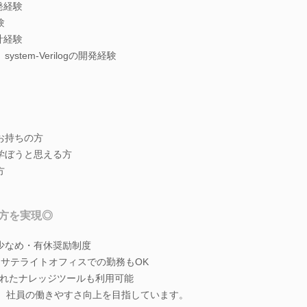
発経験
験
設計経験
C、system-Verilogの開発経験
お持ちの方
学ぼうと思える方
方
方を実現◎
少なめ・有休奨励制度
、サテライトオフィスでの勤務もOK
れたナレッジツールも利用可能
に、社員の働きやすさ向上を目指しています。