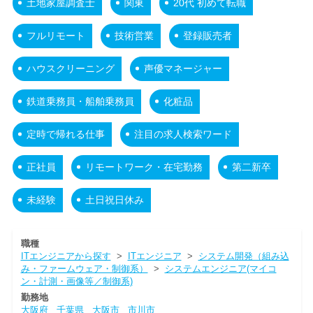
土地家屋調査士
関東
20代 初めて転職
フルリモート
技術営業
登録販売者
ハウスクリーニング
声優マネージャー
鉄道乗務員・船舶乗務員
化粧品
定時で帰れる仕事
注目の求人検索ワード
正社員
リモートワーク・在宅勤務
第二新卒
未経験
土日祝日休み
職種
ITエンジニアから探す
>
ITエンジニア
>
システム開発（組み込
み・ファームウェア・制御系）
>
システムエンジニア(マイコ
ン・計測・画像等／制御系)
勤務地
大阪府
千葉県
大阪市
市川市