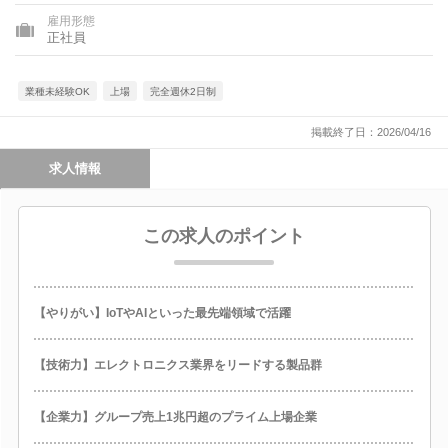
雇用形態
正社員
業種未経験OK
上場
完全週休2日制
掲載終了日：2026/04/16
求人情報
この求人のポイント
【やりがい】IoTやAIといった最先端領域で活躍
【技術力】エレクトロニクス業界をリードする製品群
【企業力】グループ売上1兆円超のプライム上場企業