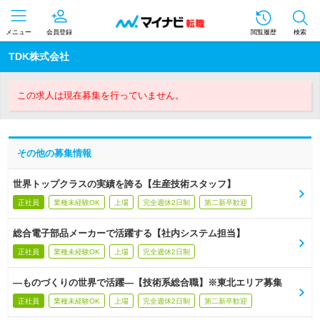
メニュー
会員登録
閲覧履歴
検索
TDK株式会社
この求人は現在募集を行っていません。
その他の募集情報
世界トップクラスの実績を誇る【生産技術スタッフ】
正社員
業種未経験OK
上場
完全週休2日制
第二新卒歓迎
総合電子部品メーカーで活躍する【社内システム担当】
正社員
業種未経験OK
上場
完全週休2日制
―ものづくりの世界で活躍―【技術系総合職】※東北エリア募集
正社員
業種未経験OK
上場
完全週休2日制
第二新卒歓迎