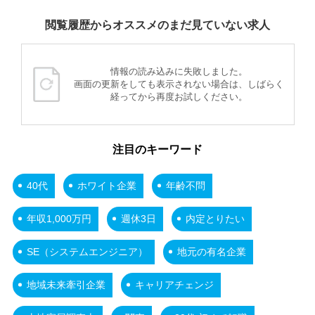
閲覧履歴からオススメのまだ見ていない求人
情報の読み込みに失敗しました。
画面の更新をしても表示されない場合は、しばらく
経ってから再度お試しください。
注目のキーワード
40代
ホワイト企業
年齢不問
年収1,000万円
週休3日
内定とりたい
SE（システムエンジニア）
地元の有名企業
地域未来牽引企業
キャリアチェンジ