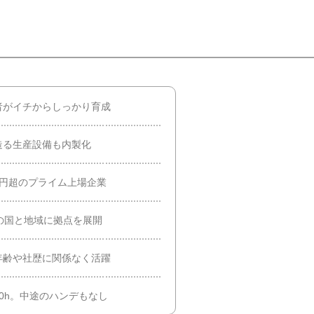
者がイチからしっかり育成
造る生産設備も内製化
兆円超のプライム上場企業
の国と地域に拠点を展開
年齢や社歴に関係なく活躍
0h。中途のハンデもなし