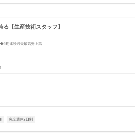
誇る【生産技術スタッフ】
◆5期連続過去最高売上高
県
迎
完全週休2日制