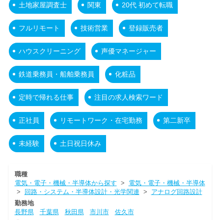
土地家屋調査士
関東
20代 初めて転職
フルリモート
技術営業
登録販売者
ハウスクリーニング
声優マネージャー
鉄道乗務員・船舶乗務員
化粧品
定時で帰れる仕事
注目の求人検索ワード
正社員
リモートワーク・在宅勤務
第二新卒
未経験
土日祝日休み
職種
電気・電子・機械・半導体から探す
>
電気・電子・機械・半導体
>
回路・システム・半導体設計・光学関連
>
アナログ回路設計
勤務地
長野県
千葉県
秋田県
市川市
佐久市