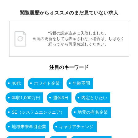
閲覧履歴からオススメのまだ見ていない求人
情報の読み込みに失敗しました。
画面の更新をしても表示されない場合は、しばらく
経ってから再度お試しください。
注目のキーワード
40代
ホワイト企業
年齢不問
年収1,000万円
週休3日
内定とりたい
SE（システムエンジニア）
地元の有名企業
地域未来牽引企業
キャリアチェンジ