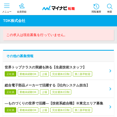
メニュー
会員登録
閲覧履歴
検索
TDK株式会社
この求人は現在募集を行っていません。
その他の募集情報
世界トップクラスの実績を誇る【生産技術スタッフ】
正社員
業種未経験OK
上場
完全週休2日制
第二新卒歓迎
総合電子部品メーカーで活躍する【社内システム担当】
正社員
業種未経験OK
上場
完全週休2日制
―ものづくりの世界で活躍―【技術系総合職】※東北エリア募集
正社員
業種未経験OK
上場
完全週休2日制
第二新卒歓迎