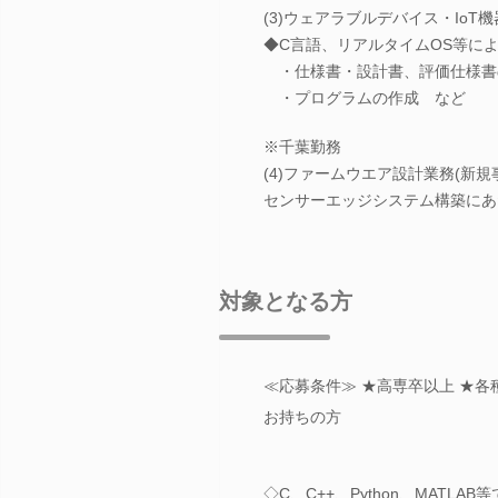
(3)ウェアラブルデバイス・Io
◆C言語、リアルタイムOS等に
・仕様書・設計書、評価仕様書
・プログラムの作成 など
※千葉勤務
(4)ファームウエア設計業務(新
センサーエッジシステム構築にあ
対象となる方
≪応募条件≫ ★高専卒以上 ★
お持ちの方
◇C、C++、Python、MATL