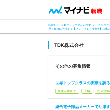
転職TOP
ITエンジニアから探す
ITエンジニ
界を舞台に活躍する【ソフトウェア技術者】の求
TDK株式会社
その他の募集情報
世界トップクラスの実績を誇
業種未経験OK
上場
完全週休
総合電子部品メーカーで活躍