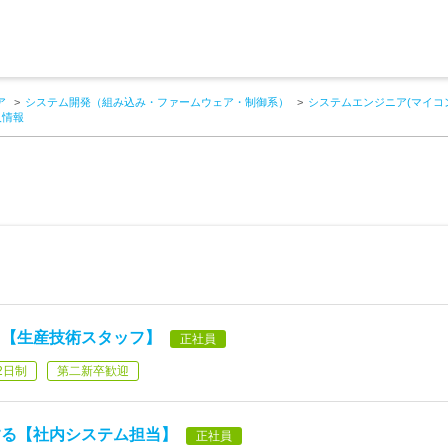
ア
システム開発（組み込み・ファームウェア・制御系）
システムエンジニア(マイコ
人情報
る【生産技術スタッフ】
正社員
2日制
第二新卒歓迎
する【社内システム担当】
正社員