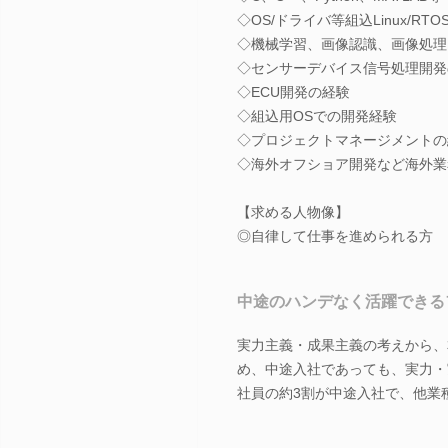
◇OS/ドライバ等組込Linux/R
◇機械学習、画像認識、画像処理
◇センサーデバイス信号処理開発
◇ECU開発の経験
◇組込用OSでの開発経験
◇プロジェクトマネージメントの
◇海外オフショア開発など海外業
【求める人物像】
◎自律して仕事を進められる方
中途のハンデなく活躍できる
実力主義・成果主義の考えから、
め、中途入社であっても、実力・
社員の約3割が中途入社で、他業