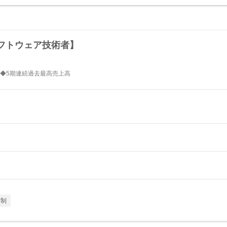
フトウェア技術者】
◆5期連続過去最高売上高
日制