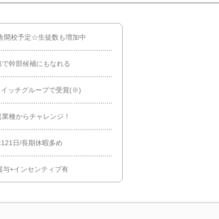
校舎開校予定☆生徒数も増加中
第で幹部候補にもなれる
スイッチグループで受賞(※)
異業種からチャレンジ！
121日/長期休暇多め
賞与+インセンティブ有