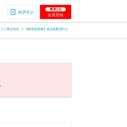
簡単1分
ログイン
会員登録
ネット株式会社
【教室長候補】★生徒数増のた
。