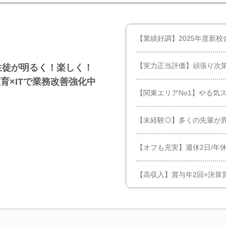
【業績好調】2025年度新
【実力正当評価】頑張り次
生徒が明るく！楽しく！
育×ITで業務改善強化中
【関東エリアNo1】やる気
【未経験◎】多くの先輩が
【オフも充実】週休2日/年休
【高収入】賞与年2回+決算