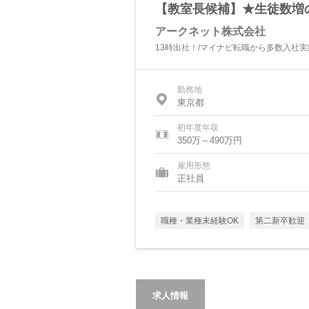
【教室長候補】★生徒数増
アークネット株式会社
13時出社！/マイナビ転職から多数入社実
勤務地
東京都
初年度年収
350万～490万円
雇用形態
正社員
職種・業種未経験OK
第二新卒歓迎
求人情報