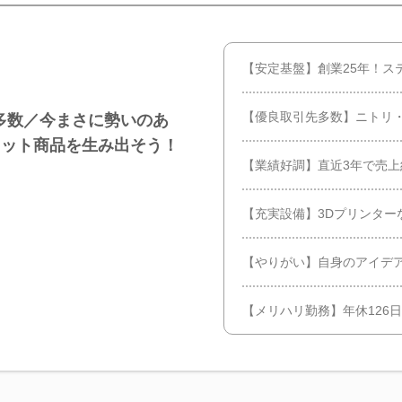
【安定基盤】創業25年！ス
【優良取引先多数】ニトリ
多数／今まさに勢いのあ
ヒット商品を生み出そう！
【業績好調】直近3年で売上
【充実設備】3Dプリンター
【やりがい】自身のアイデ
【メリハリ勤務】年休126