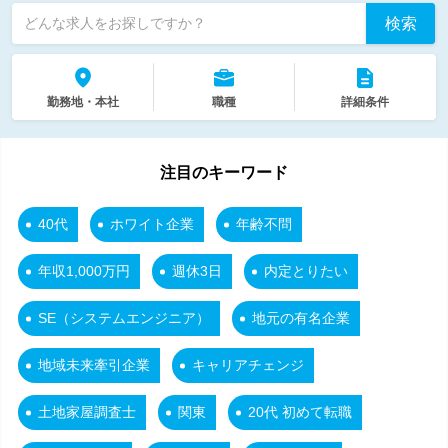
検索
どんな求人をお探しですか？
勤務地・本社
職種
詳細条件
注目のキーワード
40代
ホワイト企業
年齢不問
年収1,000万円
週休3日
内定とりたい
SE（システムエンジニア）
地元の有名企業
地域未来牽引企業
キャリアチェンジ
土地家屋調査士
関東
20代 初めて転職