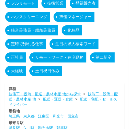
フルリモート
技術営業
登録販売者
ハウスクリーニング
声優マネージャー
鉄道乗務員・船舶乗務員
化粧品
定時で帰れる仕事
注目の求人検索ワード
正社員
リモートワーク・在宅勤務
第二新卒
未経験
土日祝日休み
職種
技能工・設備・配送・農林水産 他から探す
>
技能工・設備・配
送・農林水産 他
>
配送・運送・倉庫
>
配送・宅配・セールス
ドライバー
勤務地
埼玉県
東京都
江東区
和光市
国立市
最寄り駅
潮見駅
矢川駅
和光市駅
朝霞駅