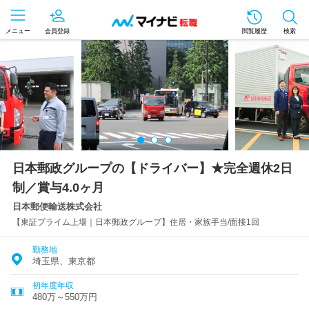
メニュー
会員登録
閲覧履歴
検索
日本郵政グループの【ドライバー】★完全週休2日
制／賞与4.0ヶ月
日本郵便輸送株式会社
【東証プライム上場｜日本郵政グループ】住居・家族手当/面接1回
勤務地
埼玉県、東京都
初年度年収
480万～550万円