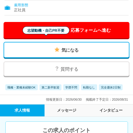
雇用形態
正社員
応募フォームへ進む
志望動機・自己PR不要
気になる
質問する
職種・業種未経験OK
第二新卒歓迎
学歴不問
転勤なし
完全週休2日制
情報更新日：2026/06/30
掲載終了予定日：2026/08/31
求人情報
メッセージ
インタビュー
この求人のポイント