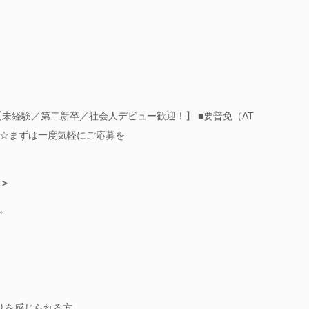
【未経験／第二新卒／社会人デビュー歓迎！】 ■要普免（AT
☆まずは一度気軽にご応募を
＞＞
。
りを感じられる方