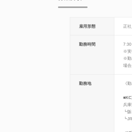
雇用形態
正社
勤務時間
7:3
※実
※勤
場合
勤務地
《勤
■K
兵庫
┗阪
┗J