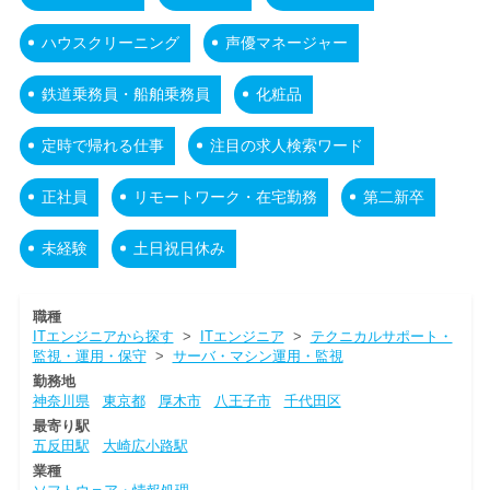
ハウスクリーニング
声優マネージャー
鉄道乗務員・船舶乗務員
化粧品
定時で帰れる仕事
注目の求人検索ワード
正社員
リモートワーク・在宅勤務
第二新卒
未経験
土日祝日休み
職種
ITエンジニアから探す
>
ITエンジニア
>
テクニカルサポート・
監視・運用・保守
>
サーバ・マシン運用・監視
勤務地
神奈川県
東京都
厚木市
八王子市
千代田区
最寄り駅
五反田駅
大崎広小路駅
業種