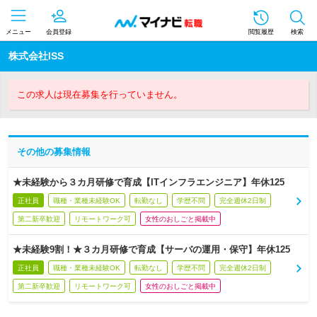
メニュー
会員登録
閲覧履歴
検索
株式会社ISS
この求人は現在募集を行っていません。
その他の募集情報
★未経験から３カ月研修で育成【ITインフラエンジニア】年休125
正社員
職種・業種未経験OK
転勤なし
学歴不問
完全週休2日制
第二新卒歓迎
リモートワーク可
女性のおしごと掲載中
★未経験9割！★３カ月研修で育成【サーバの運用・保守】年休125
正社員
職種・業種未経験OK
転勤なし
学歴不問
完全週休2日制
第二新卒歓迎
リモートワーク可
女性のおしごと掲載中