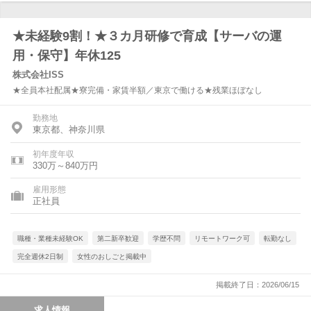
★未経験9割！★３カ月研修で育成【サーバの運
用・保守】年休125
株式会社ISS
★全員本社配属★寮完備・家賃半額／東京で働ける★残業ほぼなし
勤務地
東京都、神奈川県
初年度年収
330万～840万円
雇用形態
正社員
職種・業種未経験OK
第二新卒歓迎
学歴不問
リモートワーク可
転勤なし
完全週休2日制
女性のおしごと掲載中
掲載終了日：2026/06/15
求人情報