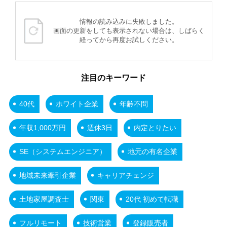
情報の読み込みに失敗しました。
画面の更新をしても表示されない場合は、しばらく
経ってから再度お試しください。
注目のキーワード
40代
ホワイト企業
年齢不問
年収1,000万円
週休3日
内定とりたい
SE（システムエンジニア）
地元の有名企業
地域未来牽引企業
キャリアチェンジ
土地家屋調査士
関東
20代 初めて転職
フルリモート
技術営業
登録販売者