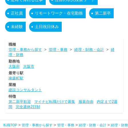
正社員
リモートワーク・在宅勤務
第二新卒
未経験
土日祝日休み
職種
管理・事務から探す
>
管理・事務
>
経理・財務・会計
>
経
理・財務
勤務地
大阪府
大阪市
最寄り駅
南森町駅
業種
建設コンサルタント
特徴
第二新卒歓迎
マイナビ転職だけで募集
服装自由
内定まで2週
間
完全週休2日制
転職TOP
管理・事務から探す
管理・事務
経理・財務・会計
経理・財務