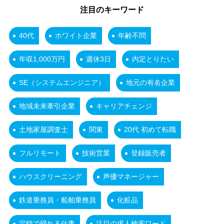
注目のキーワード
40代
ホワイト企業
年齢不問
年収1,000万円
週休3日
内定とりたい
SE（システムエンジニア）
地元の有名企業
地域未来牽引企業
キャリアチェンジ
土地家屋調査士
関東
20代 初めて転職
フルリモート
技術営業
登録販売者
ハウスクリーニング
声優マネージャー
鉄道乗務員・船舶乗務員
化粧品
定時で帰れる仕事
注目の求人検索ワード