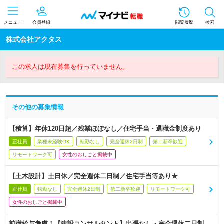
メニュー
会員登録
閲覧履歴
検索
株式会社アクタス
この求人は現在募集を行っていません。
その他の募集情報
【積算】年休120日超／残業ほぼなし／住宅手当・退職金制度あり
正社員
業種未経験OK
転勤なし
完全週休2日制
第二新卒歓迎
リモートワーク可
女性のおしごと掲載中
【土木設計】土日休／完全週休二日制／住宅手当等あり★
正社員
転勤なし
完全週休2日制
第二新卒歓迎
リモートワーク可
女性のおしごと掲載中
前職給与考慮！【建設コンサルタント】出張なし・完全週休二日制