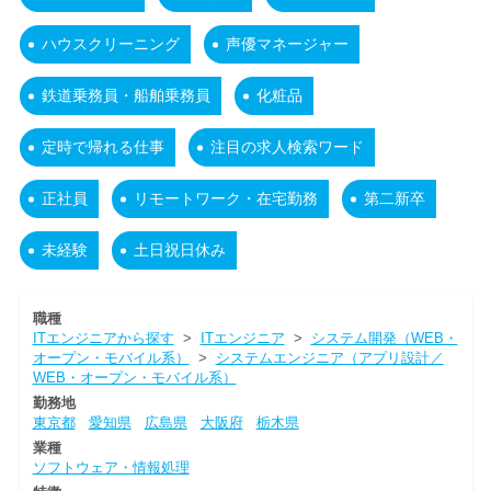
ハウスクリーニング
声優マネージャー
鉄道乗務員・船舶乗務員
化粧品
定時で帰れる仕事
注目の求人検索ワード
正社員
リモートワーク・在宅勤務
第二新卒
未経験
土日祝日休み
職種
ITエンジニアから探す
>
ITエンジニア
>
システム開発（WEB・
オープン・モバイル系）
>
システムエンジニア（アプリ設計／
WEB・オープン・モバイル系）
勤務地
東京都
愛知県
広島県
大阪府
栃木県
業種
ソフトウェア・情報処理