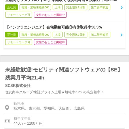
正社員
職種・業種未経験OK
上場
完全週休2日制
第二新卒歓迎
リモートワーク可
女性のおしごと掲載中
【インフラエンジニア】在宅勤務可能◎有休取得率90.9％
正社員
職種・業種未経験OK
上場
完全週休2日制
第二新卒歓迎
リモートワーク可
女性のおしごと掲載中
未経験歓迎!モビリティ関連ソフトウェアの【SE】
残業月平均21.4h
SCSK株式会社
住友商事グループ/東証プライム上場★離職率2.2%の高定着率！
勤務地
栃木県、東京都、愛知県、大阪府、広島県
初年度年収
440万～1200万円