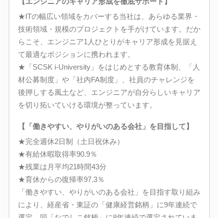
【エンジニアのキャリア形成を徹底サポート】
★ITの幅広い領域をカバーする当社は、あらゆる業界・
技術領域・規模のプロジェクトを手がけています。だか
らこそ、エンジニア1人ひとりがキャリア形成を見据え
て最適なポジションに携われます。
★「SCSK i-University」をはじめとする教育体制、「人
材公募制度」や「社内FA制度」、社員のチャレンジを
後押しする風土など、エンジニアが自分らしいキャリア
を切り拓いていける環境が整っています。
【「働きやすい、やりがいのある会社」を目指して】
★完全週休2日制（土日祝休み）
★有給休暇取得率90.9％
★残業は月平均21時間43分
★育休からの復帰率97.3％
「働きやすい、やりがいのある会社」を目指す取り組み
により、経産省・東証の「健康経営銘柄」に9年連続で
選定、同「なでしこ銘柄」に8年連続で選定されていま