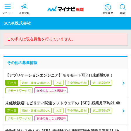
メニュー
会員登録
閲覧履歴
検索
SCSK株式会社
この求人は現在募集を行っていません。
その他の募集情報
【アプリケーションエンジニア】※リモート可／IT未経験OK！
正社員
職種・業種未経験OK
上場
完全週休2日制
第二新卒歓迎
リモートワーク可
女性のおしごと掲載中
未経験歓迎!モビリティ関連ソフトウェアの【SE】残業月平均21.4h
正社員
職種・業種未経験OK
上場
完全週休2日制
第二新卒歓迎
リモートワーク可
女性のおしごと掲載中
金融向けシステムの【SE】未経験でも挑戦可能★残業月平均21.4h