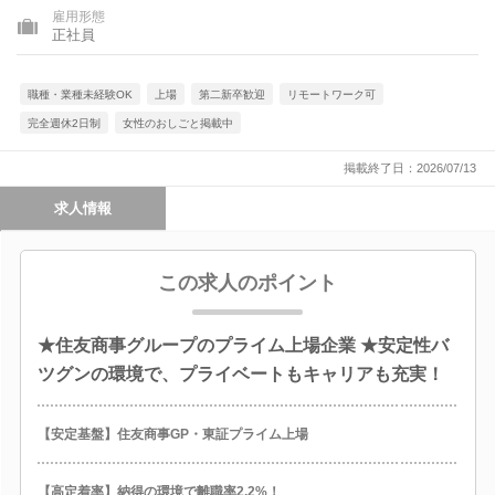
雇用形態
正社員
職種・業種未経験OK
上場
第二新卒歓迎
リモートワーク可
完全週休2日制
女性のおしごと掲載中
掲載終了日：2026/07/13
求人情報
この求人のポイント
★住友商事グループのプライム上場企業 ★安定性バ
ツグンの環境で、プライベートもキャリアも充実！
【安定基盤】住友商事GP・東証プライム上場
【高定着率】納得の環境で離職率2.2%！