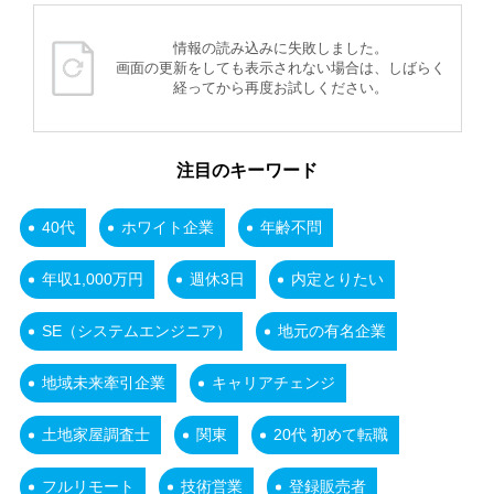
情報の読み込みに失敗しました。
画面の更新をしても表示されない場合は、しばらく
経ってから再度お試しください。
注目のキーワード
40代
ホワイト企業
年齢不問
年収1,000万円
週休3日
内定とりたい
SE（システムエンジニア）
地元の有名企業
地域未来牽引企業
キャリアチェンジ
土地家屋調査士
関東
20代 初めて転職
フルリモート
技術営業
登録販売者