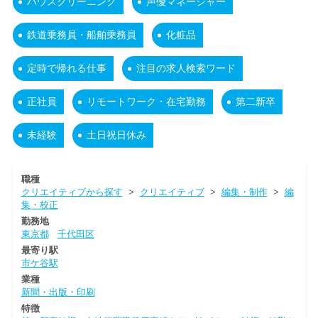
ハウスクリーニング
声優マネージャー
鉄道乗務員・船舶乗務員
化粧品
定時で帰れる仕事
注目の求人検索ワード
正社員
リモートワーク・在宅勤務
第二新卒
未経験
土日祝日休み
職種
クリエイティブから探す
>
クリエイティブ
>
編集・制作
>
編
集・校正
勤務地
東京都
千代田区
最寄り駅
市ケ谷駅
業種
新聞・出版・印刷
特徴