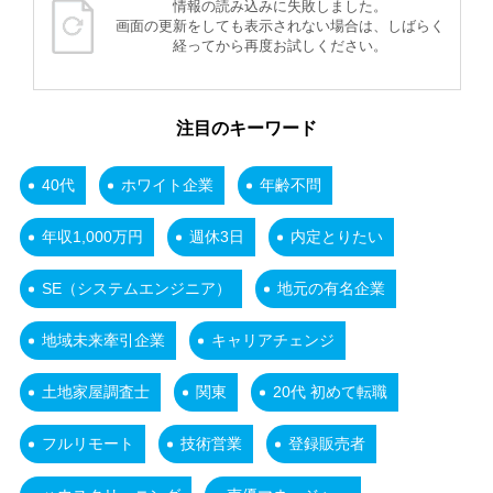
情報の読み込みに失敗しました。
画面の更新をしても表示されない場合は、しばらく
経ってから再度お試しください。
注目のキーワード
40代
ホワイト企業
年齢不問
年収1,000万円
週休3日
内定とりたい
SE（システムエンジニア）
地元の有名企業
地域未来牽引企業
キャリアチェンジ
土地家屋調査士
関東
20代 初めて転職
フルリモート
技術営業
登録販売者