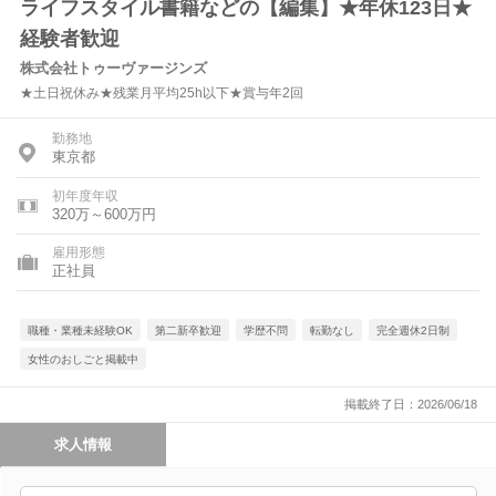
ライフスタイル書籍などの【編集】★年休123日★
経験者歓迎
株式会社トゥーヴァージンズ
★土日祝休み★残業月平均25h以下★賞与年2回
勤務地
東京都
初年度年収
320万～600万円
雇用形態
正社員
職種・業種未経験OK
第二新卒歓迎
学歴不問
転勤なし
完全週休2日制
女性のおしごと掲載中
掲載終了日：2026/06/18
求人情報