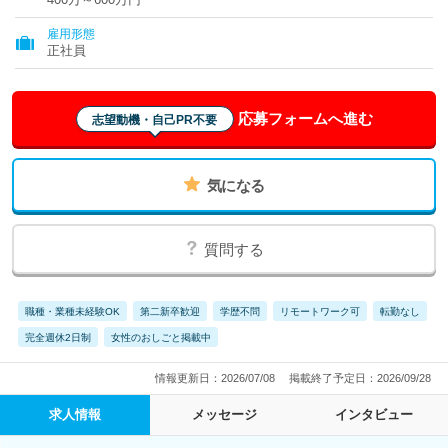
雇用形態
正社員
応募フォームへ進む
志望動機・自己PR不要
気になる
質問する
職種・業種未経験OK
第二新卒歓迎
学歴不問
リモートワーク可
転勤なし
完全週休2日制
女性のおしごと掲載中
情報更新日：2026/07/08
掲載終了予定日：2026/09/28
求人情報
メッセージ
インタビュー