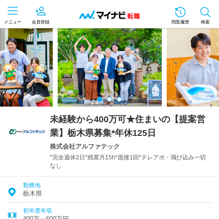
メニュー
会員登録
閲覧履歴
検索
未経験から400万可★住まいの【提案営
業】栃木県募集*年休125日
株式会社アルファテック
*完全週休2日*残業月15h*面接1回*テレアポ・飛び込み一切
なし
勤務地
栃木県
初年度年収
400万～600万円