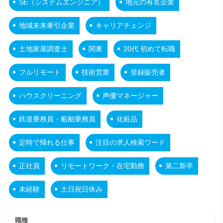
SE（システムエンジニア）
地元の有名企業
地域未来牽引企業
キャリアチェンジ
土地家屋調査士
関東
20代 初めて転職
フルリモート
技術営業
登録販売者
ハウスクリーニング
声優マネージャー
鉄道乗務員・船舶乗務員
化粧品
定時で帰れる仕事
注目の求人検索ワード
正社員
リモートワーク・在宅勤務
第二新卒
未経験
土日祝日休み
職種