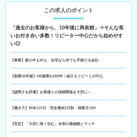
この求人のポイント
「過去のお客様から、10年後に再依頼」⇒そんな長
いお付き合い多数！リピーター中心だから始めやす
い◎
【事業】家の中も外も、住宅なら何でも手掛ける会社
【創業30年超】OB顧客6,000件！紹介＆リピートが中心
【誠実さを評価】お客様との信頼関係を大切に―
【働き方】年休125日・完全週休2日制・残業月15H
【安定】「大切に長く住む」令和の価値観とマッチ