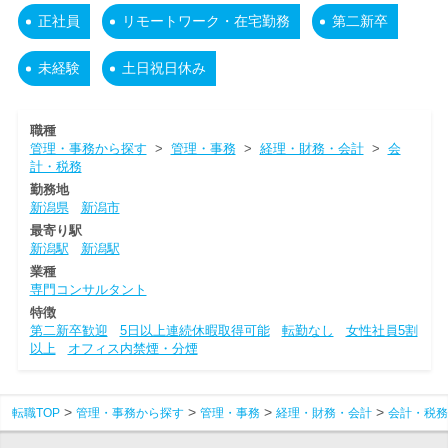
正社員
リモートワーク・在宅勤務
第二新卒
未経験
土日祝日休み
職種
管理・事務から探す
>
管理・事務
>
経理・財務・会計
>
会
計・税務
勤務地
新潟県
新潟市
最寄り駅
新潟駅
新潟駅
業種
専門コンサルタント
特徴
第二新卒歓迎
5日以上連続休暇取得可能
転勤なし
女性社員5割
以上
オフィス内禁煙・分煙
転職TOP
管理・事務から探す
管理・事務
経理・財務・会計
会計・税務