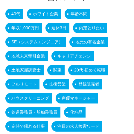
40代
ホワイト企業
年齢不問
年収1,000万円
週休3日
内定とりたい
SE（システムエンジニア）
地元の有名企業
地域未来牽引企業
キャリアチェンジ
土地家屋調査士
関東
20代 初めて転職
フルリモート
技術営業
登録販売者
ハウスクリーニング
声優マネージャー
鉄道乗務員・船舶乗務員
化粧品
定時で帰れる仕事
注目の求人検索ワード