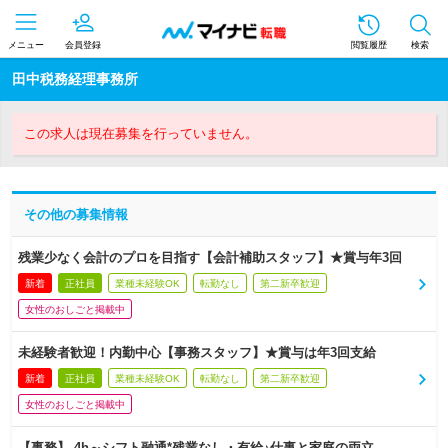
メニュー
会員登録
閲覧履歴
検索
田中税務経理事務所
この求人は現在募集を行っていません。
その他の募集情報
残業少なく会計のプロを目指す【会計補助スタッフ】★賞与年3回
新着
正社員
業種未経験OK
転勤なし
第二新卒歓迎
女性のおしごと掲載中
未経験者歓迎！内勤中心【事務スタッフ】★賞与は年3回支給
新着
正社員
業種未経験OK
転勤なし
第二新卒歓迎
女性のおしごと掲載中
【事務】 4h～シフト融通*残業なし・有給♪仕事と家庭の両立