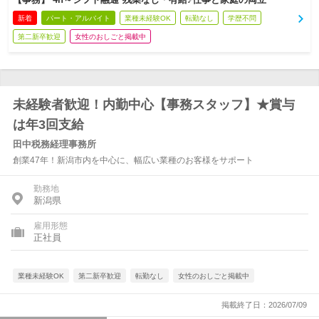
新着
パート・アルバイト
業種未経験OK
転勤なし
学歴不問
第二新卒歓迎
女性のおしごと掲載中
未経験者歓迎！内勤中心【事務スタッフ】★賞与
は年3回支給
田中税務経理事務所
創業47年！新潟市内を中心に、幅広い業種のお客様をサポート
勤務地
新潟県
雇用形態
正社員
業種未経験OK
第二新卒歓迎
転勤なし
女性のおしごと掲載中
掲載終了日：2026/07/09