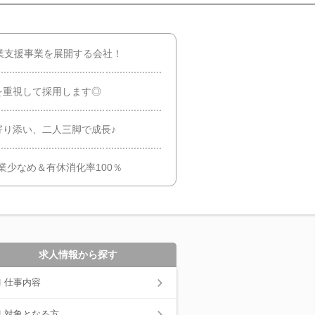
業支援事業を展開する会社！
を重視して採用します◎
寄り添い、二人三脚で成長♪
業少なめ＆有休消化率100％
求人情報から探す
仕事内容
対象となる方