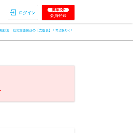
簡単1分
ログイン
会員登録
験歓迎！就労支援施設の【支援員】＊希望休OK＊
。