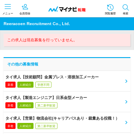
メニュー
会員登録
閲覧履歴
検索
Reeracoen Recruitment Co., Ltd.
この求人は現在募集を行っていません。
その他の募集情報
タイ求人【技術顧問】金属プレス・溶接加工メーカー
新着
人材紹介
学歴不問
タイ求人【製造エンジニア】日系金型メーカー
新着
人材紹介
第二新卒歓迎
タイ求人【営業】物流会社(キャリアパスあり・裁量ある役職！）
新着
人材紹介
第二新卒歓迎