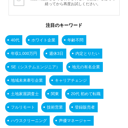
経ってから再度お試しください。
注目のキーワード
40代
ホワイト企業
年齢不問
年収1,000万円
週休3日
内定とりたい
SE（システムエンジニア）
地元の有名企業
地域未来牽引企業
キャリアチェンジ
土地家屋調査士
関東
20代 初めて転職
フルリモート
技術営業
登録販売者
ハウスクリーニング
声優マネージャー