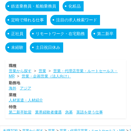
鉄道乗務員・船舶乗務員
化粧品
定時で帰れる仕事
注目の求人検索ワード
正社員
リモートワーク・在宅勤務
第二新卒
未経験
土日祝日休み
職種
営業から探す
>
営業
>
営業・代理店営業・ルートセールス・
MR
>
営業・企画営業（法人向け）
勤務地
海外
アジア
業種
人材派遣・人材紹介
特徴
第二新卒歓迎
業界経験者優遇
急募
英語を使う仕事
転職TOP
営業から探す
営業
営業・代理店営業・ルートセールス・MR