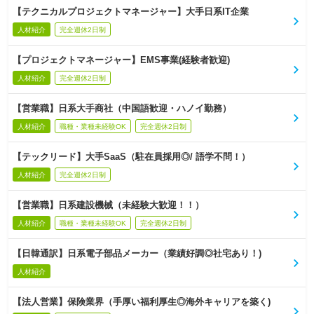
【テクニカルプロジェクトマネージャー】大手日系IT企業
人材紹介
完全週休2日制
【プロジェクトマネージャー】EMS事業(経験者歓迎)
人材紹介
完全週休2日制
【営業職】日系大手商社（中国語歓迎・ハノイ勤務）
人材紹介
職種・業種未経験OK
完全週休2日制
【テックリード】大手SaaS（駐在員採用◎/ 語学不問！）
人材紹介
完全週休2日制
【営業職】日系建設機械（未経験大歓迎！！）
人材紹介
職種・業種未経験OK
完全週休2日制
【日韓通訳】日系電子部品メーカー（業績好調◎社宅あり！)
人材紹介
【法人営業】保険業界（手厚い福利厚生◎海外キャリアを築く)