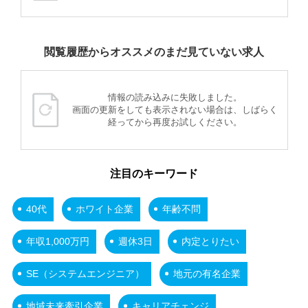
閲覧履歴からオススメのまだ見ていない求人
情報の読み込みに失敗しました。
画面の更新をしても表示されない場合は、しばらく
経ってから再度お試しください。
注目のキーワード
40代
ホワイト企業
年齢不問
年収1,000万円
週休3日
内定とりたい
SE（システムエンジニア）
地元の有名企業
地域未来牽引企業
キャリアチェンジ