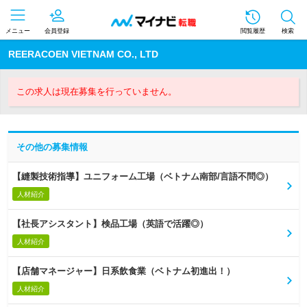
メニュー
会員登録
閲覧履歴
検索
REERACOEN VIETNAM CO., LTD
この求人は現在募集を行っていません。
その他の募集情報
【縫製技術指導】ユニフォーム工場（ベトナム南部/言語不問◎）
人材紹介
【社長アシスタント】検品工場（英語で活躍◎）
人材紹介
【店舗マネージャー】日系飲食業（ベトナム初進出！）
人材紹介