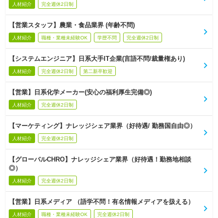
人材紹介
完全週休2日制
【営業スタッフ】農業・食品業界 (年齢不問)
人材紹介
職種・業種未経験OK
学歴不問
完全週休2日制
【システムエンジニア】日系大手IT企業(言語不問/裁量権あり)
人材紹介
完全週休2日制
第二新卒歓迎
【営業】日系化学メーカー(安心の福利厚生完備◎)
人材紹介
完全週休2日制
【マーケティング】ナレッジシェア業界（好待遇/ 勤務国自由◎）
人材紹介
完全週休2日制
【グローバルCHRO】ナレッジシェア業界（好待遇！勤務地相談
◎）
人材紹介
完全週休2日制
【営業】日系メディア （語学不問！有名情報メディアを扱える）
人材紹介
職種・業種未経験OK
完全週休2日制