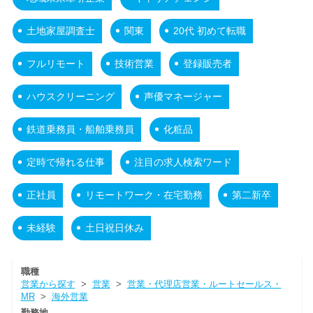
土地家屋調査士
関東
20代 初めて転職
フルリモート
技術営業
登録販売者
ハウスクリーニング
声優マネージャー
鉄道乗務員・船舶乗務員
化粧品
定時で帰れる仕事
注目の求人検索ワード
正社員
リモートワーク・在宅勤務
第二新卒
未経験
土日祝日休み
職種
営業から探す
>
営業
>
営業・代理店営業・ルートセールス・
MR
>
海外営業
勤務地