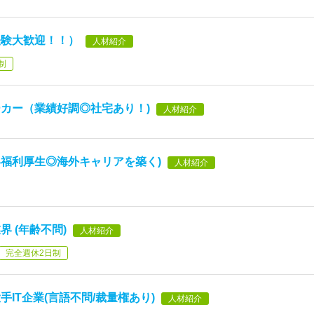
経験大歓迎！！）
人材紹介
制
カー（業績好調◎社宅あり！)
人材紹介
福利厚生◎海外キャリアを築く)
人材紹介
 (年齢不問)
人材紹介
完全週休2日制
IT企業(言語不問/裁量権あり)
人材紹介