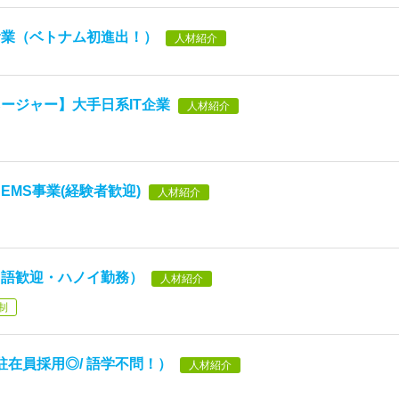
食業（ベトナム初進出！）
人材紹介
ージャー】大手日系IT企業
人材紹介
MS事業(経験者歓迎)
人材紹介
国語歓迎・ハノイ勤務）
人材紹介
制
駐在員採用◎/ 語学不問！）
人材紹介