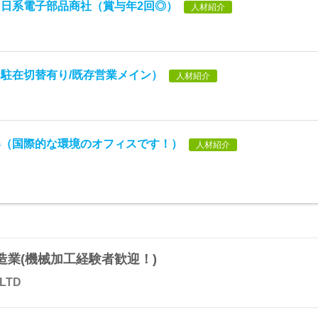
日系電子部品商社（賞与年2回◎）
人材紹介
駐在切替有り/既存営業メイン）
人材紹介
器（国際的な環境のオフィスです！）
人材紹介
業(機械加工経験者歓迎！)
 LTD