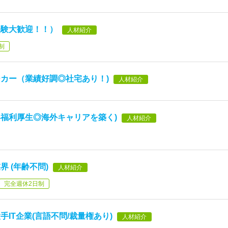
経験大歓迎！！）
人材紹介
制
カー（業績好調◎社宅あり！)
人材紹介
福利厚生◎海外キャリアを築く)
人材紹介
 (年齢不問)
人材紹介
完全週休2日制
IT企業(言語不問/裁量権あり)
人材紹介