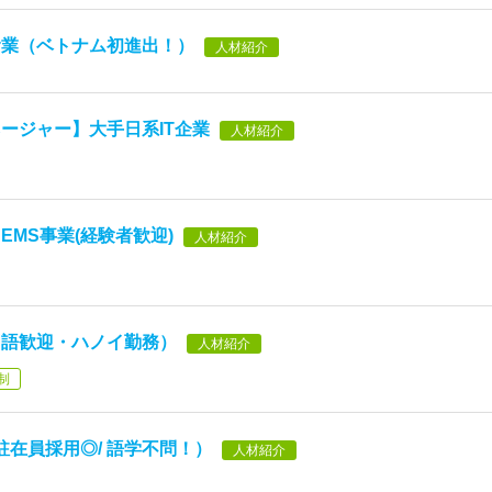
食業（ベトナム初進出！）
人材紹介
ージャー】大手日系IT企業
人材紹介
MS事業(経験者歓迎)
人材紹介
国語歓迎・ハノイ勤務）
人材紹介
制
駐在員採用◎/ 語学不問！）
人材紹介