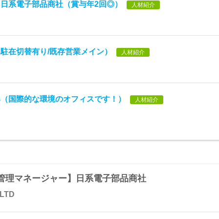
日系電子部品商社（賞与年2回◎）
人材紹介
駐在切替有り/既存営業メイン）
人材紹介
器（国際的な環境のオフィスです！）
人材紹介
管理マネージャー】日系電子部品商社
 LTD